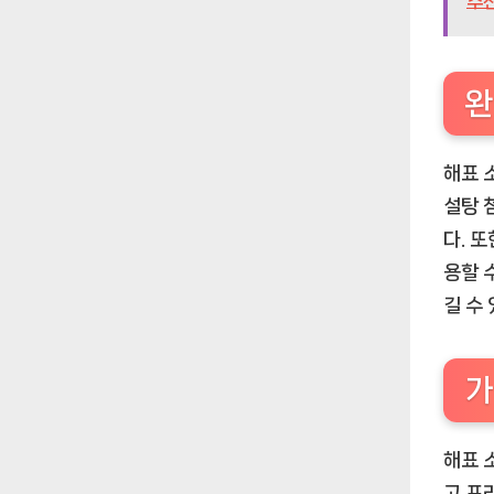
추
완
해표 
설탕 
다. 
용할 
길 수
가
해표 
고 프