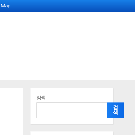
e Map
검색
검
색