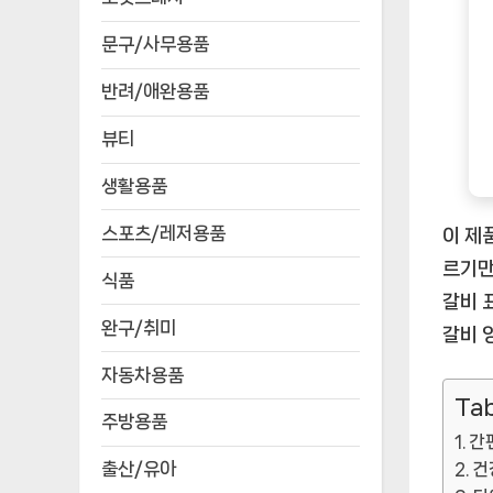
문구/사무용품
반려/애완용품
뷰티
생활용품
스포츠/레저용품
이 제
르기만
식품
갈비 
완구/취미
갈비 
자동차용품
Tab
주방용품
간
출산/유아
건