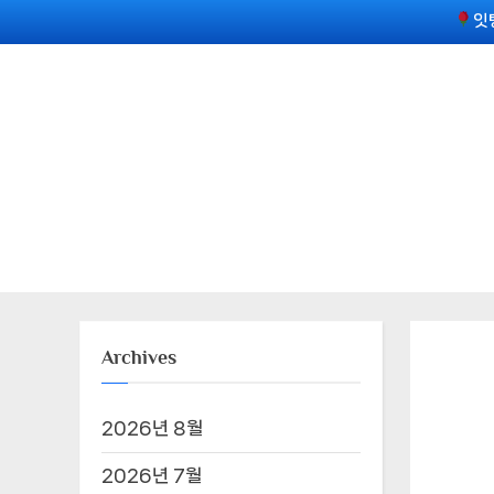
Skip
잇
to
content
Archives
2026년 8월
2026년 7월