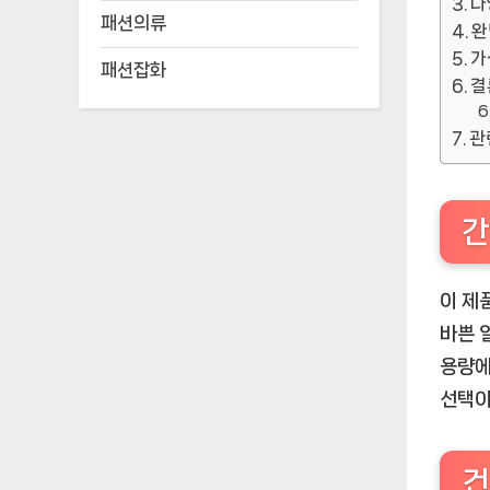
다
패션의류
완
가
패션잡화
결
관
간
이 제
바쁜 
용량에
선택이
건