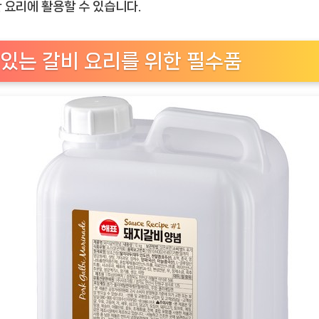
 요리에 활용할 수 있습니다.
피
돼
지
있는 갈비 요리를 위한 필수품
갈
비
양
념:
완
벽
한
갈
비
맛
을
즐
기
는