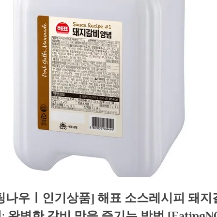
팅나우ㅣ인기상품] 해표 소스레시피 돼지
: 완벽한 갈비 맛을 즐기는 방법 [EatingN