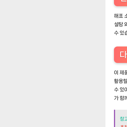
해표 
설탕 
수 있
다
이 제
활용할
수 있어
가 함
참