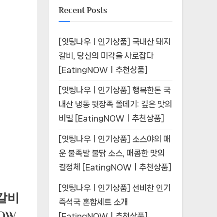
Recent Posts
[잇팅나우ㅣ인기상품] 국내산 돼지
갈비, 당신의 미각을 사로잡다
[EatingNOWㅣ추천상품]
[잇팅나우ㅣ인기상품] 행복한돈 국
내산 냉동 뒷장족 쫄데기: 깊은 맛의
비밀 [EatingNOWㅣ추천상품]
[잇팅나우ㅣ인기상품] 소스야의 매
운 불족발 불닭 소스, 매콤한 맛의
결정체 [EatingNOWㅣ추천상품]
[잇팅나우ㅣ인기상품] 선비찬 인기
갈비
즉석국 혼합세트 소개
OW
[EatingNOWㅣ추천상품]