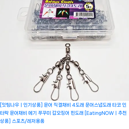
[잇팅나우ㅣ인기상품] 문어 직결채비 4도래 문어스냅도래 타코 인
터락 문어채비 에기 쭈꾸미 갑오징어 핀도래 [EatingNOWㅣ추천
상품]
스포츠/레저용품