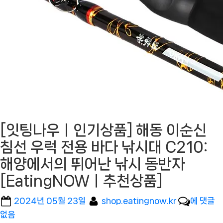
[잇팅나우ㅣ인기상품] 해동 이순신
침선 우럭 전용 바다 낚시대 C210:
해양에서의 뛰어난 낚시 동반자
[EatingNOWㅣ추천상품]
Posted
By
[잇
2024년 05월 23일
shop.eatingnow.kr
에 댓글
on
팅
없음