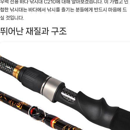
우럭 전용 바다 낚시대 C210에 대해 알아보겠습니다. 이 가볍고 민
전
첩한 낚시대는 바다에서 낚시를 즐기는 분들에게 반드시 마음에 드
용
실 것입니다.
바
다
뛰어난 재질과 구조
낚
시
대
C210:
해
양
에
서
의
뛰
어
난