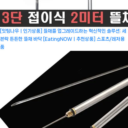
[잇팅나우ㅣ인기상품] 뜰채를 업그레이드하는 혁신적인 솔루션: 세
븐락 튼튼한 뜰채 바닥 [EatingNOWㅣ추천상품]
스포츠/레저용
품