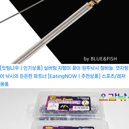
[잇팅나우ㅣ인기상품] 실버링 지렁이 꽂이 원투낚시 침바늘: 갯지렁
이 낚시의 든든한 파트너 [EatingNOWㅣ추천상품]
스포츠/레저
용품