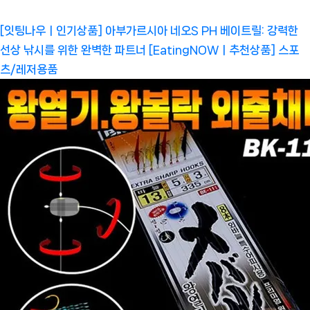
[잇팅나우ㅣ인기상품] 아부가르시아 네오S PH 베이트릴: 강력한
선상 낚시를 위한 완벽한 파트너 [EatingNOWㅣ추천상품]
스포
츠/레저용품