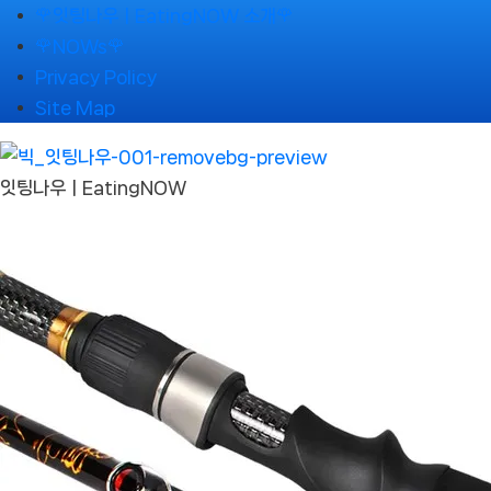
Skip
🌹잇팅나우ㅣEatingNOW 소개🌹
to
🌹NOWs🌹
content
Privacy Policy
Site Map
잇팅나우ㅣEatingNOW