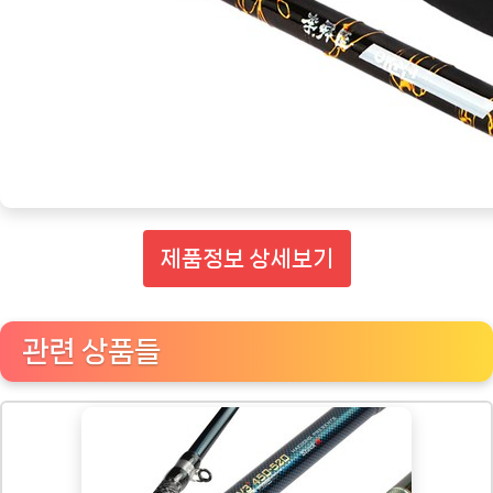
낚
시
동
반
자
[Eatin
ㅣ
추
제품정보 상세보기
천
상
품]
관련 상품들