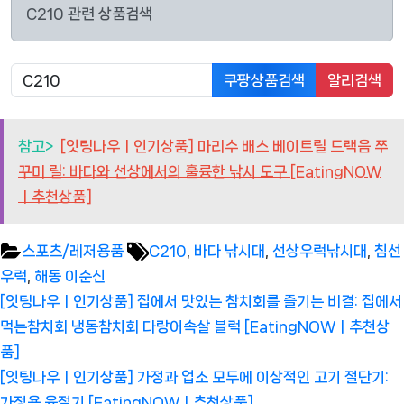
C210 관련 상품검색
쿠팡상품검색
알리검색
참고>
[잇팅나우ㅣ인기상품] 마리수 배스 베이트릴 드랙음 쭈
꾸미 릴: 바다와 선상에서의 훌륭한 낚시 도구 [EatingNOW
ㅣ추천상품]
Tags:
스포츠/레저용품
C210
,
바다 낚시대
,
선상우럭낚시대
,
침선
우럭
,
해동 이순신
글
Previous
[잇팅나우ㅣ인기상품] 집에서 맛있는 참치회를 즐기는 비결: 집에서
탐
Post:
먹는참치회 냉동참치회 다랑어속살 블럭 [EatingNOWㅣ추천상
색
품]
Next
[잇팅나우ㅣ인기상품] 가정과 업소 모두에 이상적인 고기 절단기:
Post:
가정용 육절기 [EatingNOWㅣ추천상품]