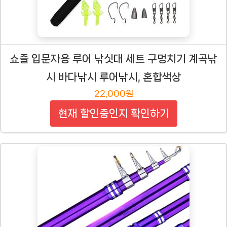
쇼즐 입문자용 루어 낚싯대 세트 구멍치기 계곡낚
시 바다낚시 루어낚시, 혼합색상
22,000원
현재 할인중인지 확인하기