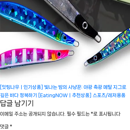
[잇팅나우ㅣ인기상품] 빛나는 밤의 사냥꾼: 야광 축광 메탈 지그로
깊은 바다 정복하기 [EatingNOWㅣ추천상품]
스포츠/레저용품
답글 남기기
이메일 주소는 공개되지 않습니다.
필수 필드는
*
로 표시됩니다
댓글
*