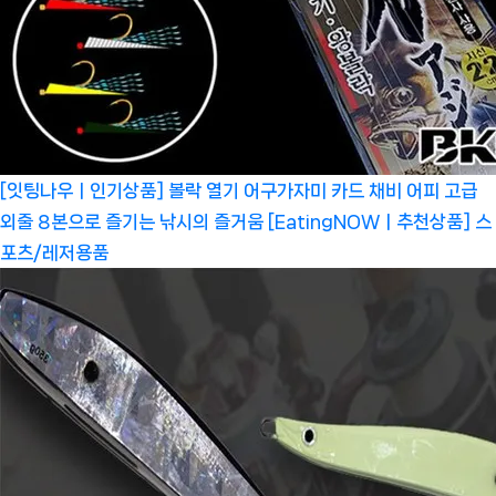
[잇팅나우ㅣ인기상품] 볼락 열기 어구가자미 카드 채비 어피 고급
외줄 8본으로 즐기는 낚시의 즐거움 [EatingNOWㅣ추천상품]
스
포츠/레저용품