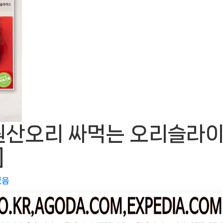
산오리 싸먹는 오리슬라이스,
]
없음