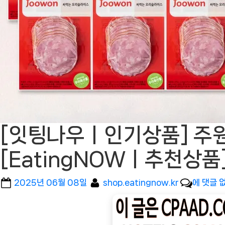
[잇팅나우ㅣ인기상품] 주원
[EatingNOWㅣ추천상품
Posted
By
[잇
2025년 06월 08일
shop.eatingnow.kr
에 댓글 
on
팅
나
우