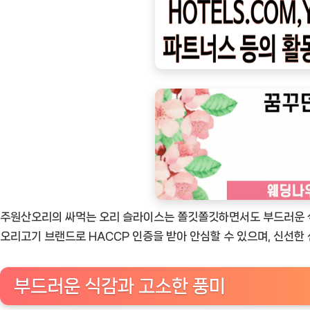
ㅣ
인
기
상
품]
주
원
산
오
리
싸
주원산오리의 싸먹는 오리 슬라이스는 쫄깃쫄깃하면서도 부드러운 식
먹
오리고기 브랜드로 HACCP 인증을 받아 안심할 수 있으며, 신선
는
오
부드러운 식감과 고소한 풍미
리
슬