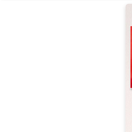
라
이
스,
80g,
6
개
[Eatin
ㅣ
추
천
상
품]