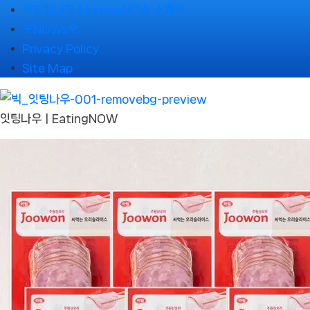
Skip
🌹잇팅나우ㅣEatingNOW 소개🌹
to
🌹NOWs🌹
content
Privacy Policy
Site Map
잇팅나우ㅣEatingNOW