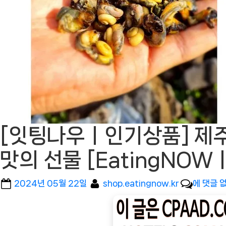
[잇팅나우ㅣ인기상품] 제주
맛의 선물 [EatingNO
Posted
By
[잇
2024년 05월 22일
shop.eatingnow.kr
에 댓글 
on
팅
나
우