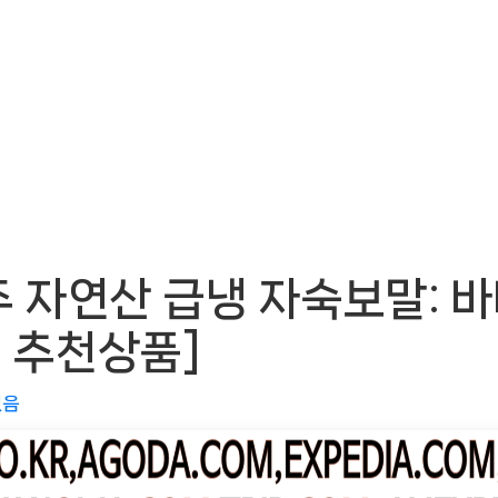
 자연산 급냉 자숙보말: 
Wㅣ추천상품]
없음