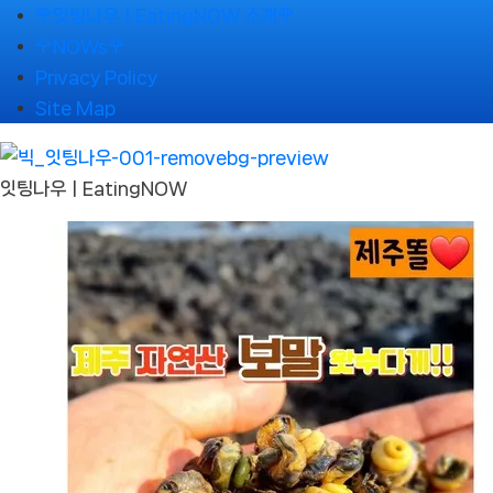
Skip
🌹잇팅나우ㅣEatingNOW 소개🌹
to
🌹NOWs🌹
content
Privacy Policy
Site Map
잇팅나우ㅣEatingNOW