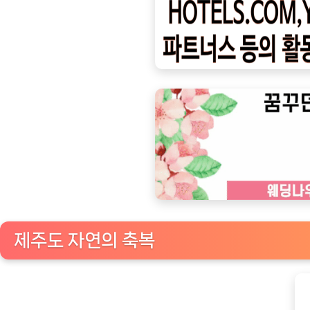
ㅣ
인
기
상
품]
제
주
자
연
산
급
냉
제주도 자연의 축복
자
숙
보
말: