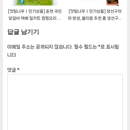
[잇팅나우ㅣ인기상품] 춘천 국민
[잇팅나우ㅣ인기상품] 생선구이
닭갈비 택배 밀키트 캠핑요리 음
의 완성, 올따옴 추천 홈 생선구이
식 [풀무원] 수타식 생면사리
[EatingNOWㅣ추천상품]
답글 남기기
210g [EatingNOWㅣ추천상
품]
이메일 주소는 공개되지 않습니다.
필수 필드는
*
로 표시됩
니다
댓글
*