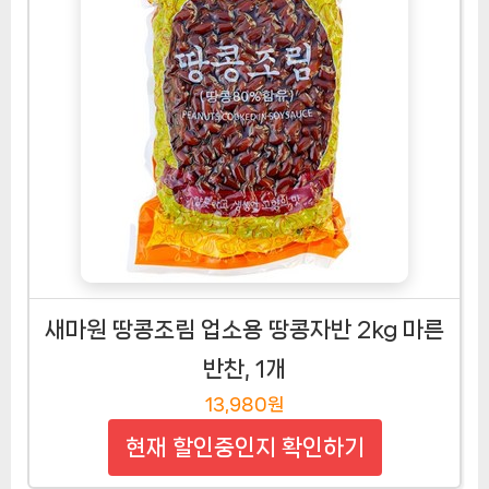
새마원 땅콩조림 업소용 땅콩자반 2kg 마른
반찬, 1개
13,980원
현재 할인중인지 확인하기