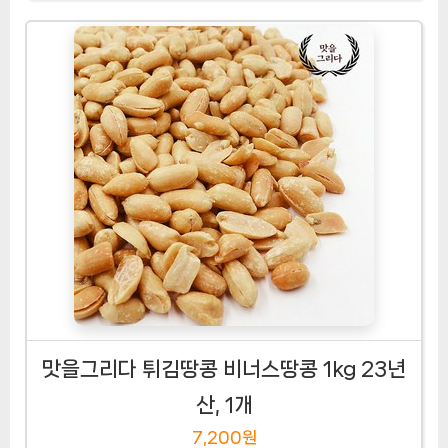
맛을그리다 튀김땅콩 비너스땅콩 1kg 23년
산, 1개
7,200원