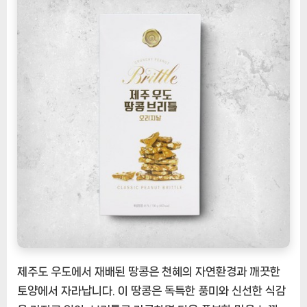
리
지
날
1
박
스
[EatingNOW
ㅣ
추
천
상
품]
제주도 우도에서 재배된 땅콩은 천혜의 자연환경과 깨끗한
토양에서 자라납니다. 이 땅콩은 독특한 풍미와 신선한 식감