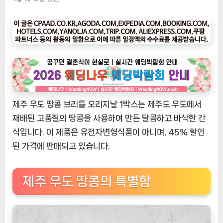
팅
나
우
ㅣ
인
기
상
품]
제주 우도 땅콩 브리틀 오리지날 1박스는 제주도 우도에서
제
주
재배된 고품질의 땅콩을 사용하여 만든 달콤하고 바삭한 간
우
식입니다. 이 제품은 유전자변형식품이 아니며, 45% 할인
도
된 가격에 판매되고 있습니다.
땅
콩
브
제주 우도 땅콩의 특별함
리
틀
오