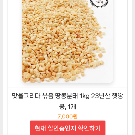
맛을그리다 볶음 땅콩분태 1kg 23년산 햇땅
콩, 1개
7,000원
현재 할인중인지 확인하기