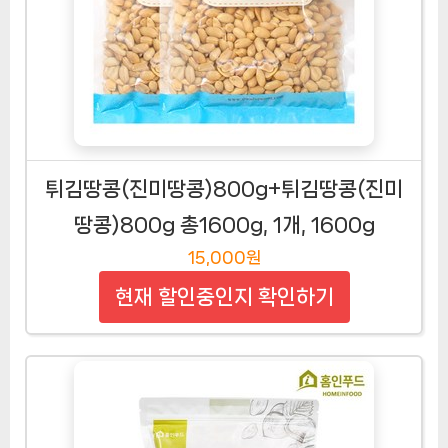
튀김땅콩(진미땅콩)800g+튀김땅콩(진미
땅콩)800g 총1600g, 1개, 1600g
15,000원
현재 할인중인지 확인하기