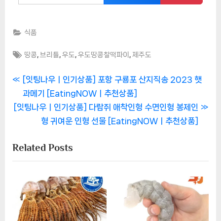
식품
Tags:
,
,
,
,
땅콩
브리틀
우도
우도땅콩찰떡파이
제주도
글
P
[잇팅나우ㅣ인기상품] 포항 구룡포 산지직송 2023 햇
r
과메기 [EatingNOWㅣ추천상품]
탐
N
e
[잇팅나우ㅣ인기상품] 다람쥐 애착인형 수면인형 봉제인
색
e
v
형 귀여운 인형 선물 [EatingNOWㅣ추천상품]
x
i
Related Posts
t
o
P
u
o
s
s
P
t
o
:
s