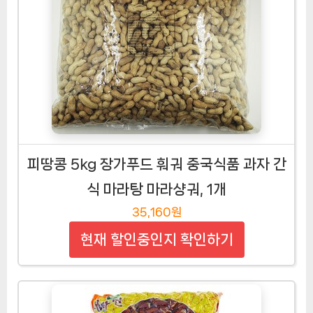
피땅콩 5kg 장가푸드 훠궈 중국식품 과자 간
식 마라탕 마라샹궈, 1개
35,160원
현재 할인중인지 확인하기