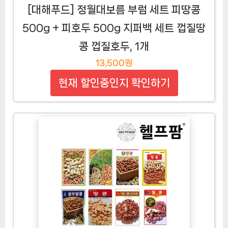
[대해푸드] 정월대보름 부럼 세트 피땅콩
500g + 피호두 500g 지퍼백 세트 껍질땅
콩 껍질호두, 1개
13,500원
현재 할인중인지 확인하기