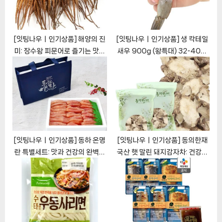
t
:
[잇팅나우ㅣ인기상품] 해양의 진
[잇팅나우ㅣ인기상품] 생 칵테일
미: 장수왕 피문어로 즐기는 맛의
새우 900g (왕특대) 32-40미
향연 [EatingNOWㅣ추천상품]
깐새우 감바스용 [EatingNOW
ㅣ추천상품]
[잇팅나우ㅣ인기상품] 동하 온명
[잇팅나우ㅣ인기상품] 동의한재
란 특별세트: 맛과 건강의 완벽한
국산 햇 말린 돼지감자차: 건강과
조화 [EatingNOWㅣ추천상품]
맛을 동시에 [EatingNOWㅣ추
천상품]