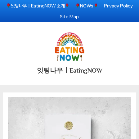
Skip
잇팅나우ㅣEatingNOW 소개
NOWs
Privacy Policy
to
Site Map
content
잇팅나우ㅣEatingNOW