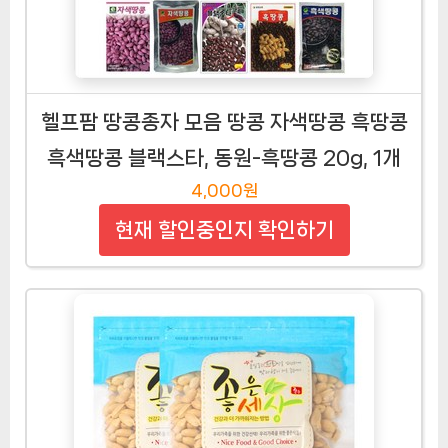
헬프팜 땅콩종자 모음 땅콩 자색땅콩 흑땅콩
흑색땅콩 블랙스타, 동원-흑땅콩 20g, 1개
4,000원
현재 할인중인지 확인하기