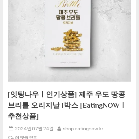
[잇팅나우ㅣ인기상품] 제주 우도 땅콩
브리틀 오리지날 1박스 [EatingNOWㅣ
추천상품]
Posted
By
2024년 07월 24일
shop.eatingnow.kr
on
[잇
에 댓글 없음