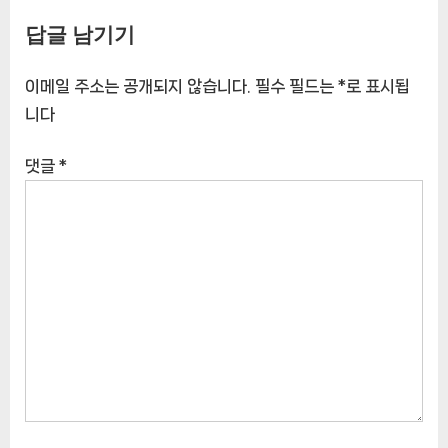
1kg, 2개 [EatingNOWㅣ추천상
양과 맛을 즐겨보세요!
답글 남기기
품]
[EatingNOWㅣ추천상품]
이메일 주소는 공개되지 않습니다.
필수 필드는
*
로 표시됩
니다
댓글
*