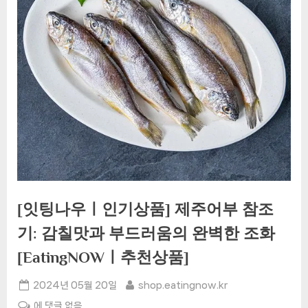
[잇팅나우ㅣ인기상품] 제주어부 참조
기: 감칠맛과 부드러움의 완벽한 조화
[EatingNOWㅣ추천상품]
Posted
By
2024년 05월 20일
shop.eatingnow.kr
on
[잇
에 댓글 없음