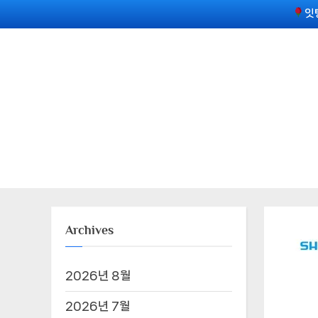
Skip
잇
to
content
Archives
2026년 8월
2026년 7월