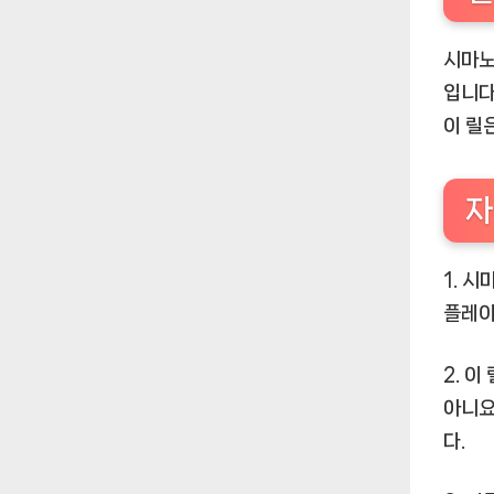
시마노
입니다
이 릴
자
1. 
플레이즈
2. 
아니요
다.