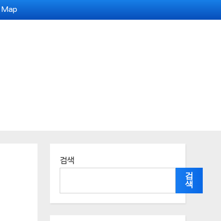
e Map
검색
검
색