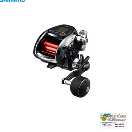
노
플
레
이
즈
3000XP
전
동
릴:
angler
의
꿈
을
실
현
[EatingNOW
ㅣ