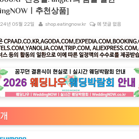
atingNOWㅣ추천상품]
sted
By
[잇
24년 05월 22일
shop.eatingnow.kr
에 댓글 없음
팅
나
우
ㅣ
인
기
상
품]
[인
수
상
개
회]
시
마