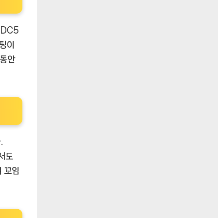
-DC5
스팅이
 동안
.
에서도
여 꼬임