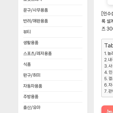
문구/사무용품
[인수
반려/애완용품
록 설
즈 3
뷰티
생활용품
Tab
스포츠/레저용품
놀
내
식품
사
인
완구/취미
결
자
자동차용품
관
주방용품
출산/유아
놀