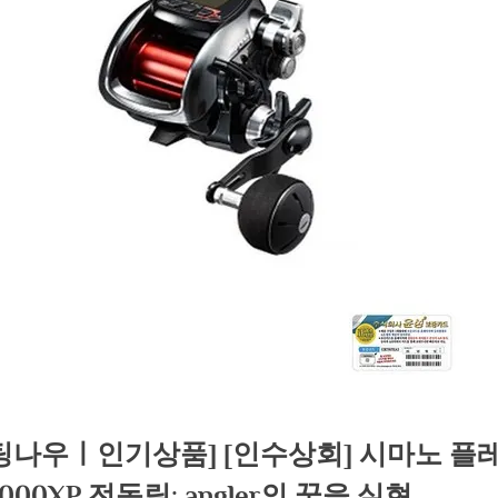
팅나우ㅣ인기상품] [인수상회] 시마노 플
3000XP 전동릴: angler의 꿈을 실현