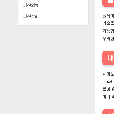
패션의류
플레이
패션잡화
기술을
가능합
무리한
내
시마노
CI4
릴이 
이나 