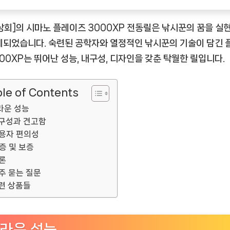
추
천
상회]의 시마노 플레이즈 3000XP 전동릴은 낚시꾼의 꿈을 실
상
계되었습니다. 숙련된 공학자와 열정적인 낚시꾼의 기술이 담긴 
품]
000XP는 뛰어난 성능, 내구성, 디자인을 갖춘 탁월한 릴입니다.
le of Contents
라운 성능
구성과 견고함
용자 편의성
증 및 보증
론
주 묻는 질문
련 상품들
라운 성능