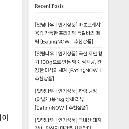
Recent Posts
[잇팅나우ㅣ인기상품] 따봉프레시:
육즙 가득한 프리미엄 등갈비의 매
력 [EatingNOWㅣ추천상품]
[잇팅나우ㅣ인기상품] 국산 자연 황
기 100g으로 만든 백숙 삼계탕, 건
강한 미식의 세계 [EatingNOWㅣ
추천상품]
[잇팅나우ㅣ인기상품] 하림 냉장
(닭날개)봉 1kg 상세 리뷰
[EatingNOWㅣ추천상품]
레이
[잇팅나우ㅣ인기상품] 국내산 돼지
갈비, 당신의 미각을 사로잡다