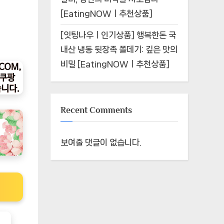
[EatingNOWㅣ추천상품]
[잇팅나우ㅣ인기상품] 행복한돈 국
내산 냉동 뒷장족 쫄데기: 깊은 맛의
비밀 [EatingNOWㅣ추천상품]
Recent Comments
보여줄 댓글이 없습니다.