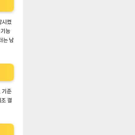
상시켰
 기능
터는 남
 기준
제조 결