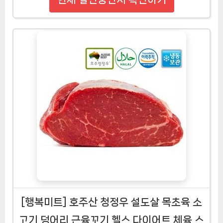
[행복미트] 호주산 청정우 설도살 목초육 소
고기 덩어리 근육꼬기 헬스 다이어트 체육 스