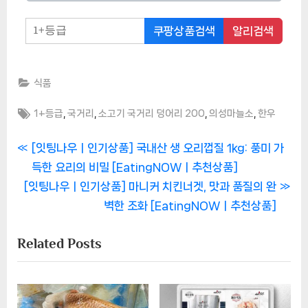
쿠팡상품검색
알리검색
식품
Tags:
,
,
,
,
1+등급
국거리
소고기 국거리 덩어리 200
의성마늘소
한우
글
P
[잇팅나우ㅣ인기상품] 국내산 생 오리껍질 1kg: 풍미 가
r
득한 요리의 비밀 [EatingNOWㅣ추천상품]
탐
N
e
[잇팅나우ㅣ인기상품] 마니커 치킨너겟, 맛과 품질의 완
색
e
v
벽한 조화 [EatingNOWㅣ추천상품]
x
i
Related Posts
t
o
P
u
o
s
s
P