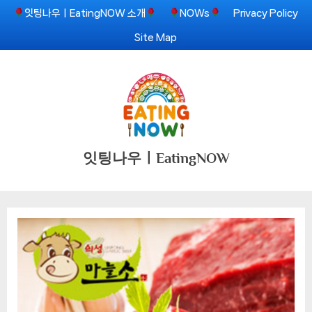
Skip
잇팅나우ㅣEatingNOW 소개
NOWs
Privacy Policy
to
Site Map
content
잇팅나우ㅣEatingNOW