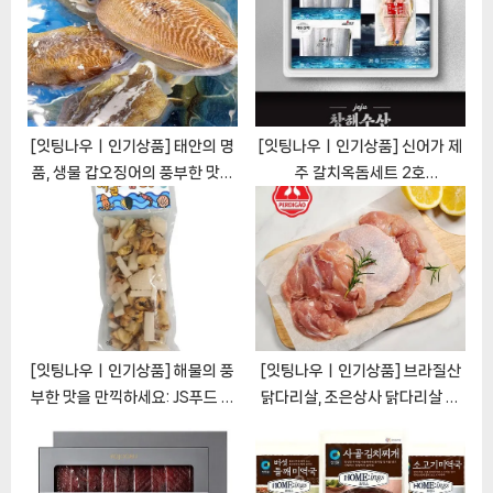
t
o
:
s
t
:
[잇팅나우ㅣ인기상품] 태안의 명
[잇팅나우ㅣ인기상품] 신어가 제
품, 생물 갑오징어의 풍부한 맛과
주 갈치옥돔세트 2호
신선함을 경험하자
[EatingNOWㅣ추천상품]
[EatingNOWㅣ추천상품]
[잇팅나우ㅣ인기상품] 해물의 풍
[잇팅나우ㅣ인기상품] 브라질산
부한 맛을 만끽하세요: JS푸드 해
닭다리살, 조은상사 닭다리살 정
물모듬5종 [EatingNOWㅣ추천
육2kg 1봉 PERDIGAO
상품]
[EatingNOWㅣ추천상품]