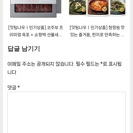
[잇팅나우ㅣ인기상품] 코주부 프
[잇팅나우ㅣ인기상품] 청정원 맛
리미엄 육포 + 쇼핑백 선물세트
있는 즐거움, 한끼로 만족하는 구
[EatingNOWㅣ추천상품]
매! [EatingNOWㅣ추천상품]
답글 남기기
이메일 주소는 공개되지 않습니다.
필수 필드는
*
로 표시됩
니다
댓글
*