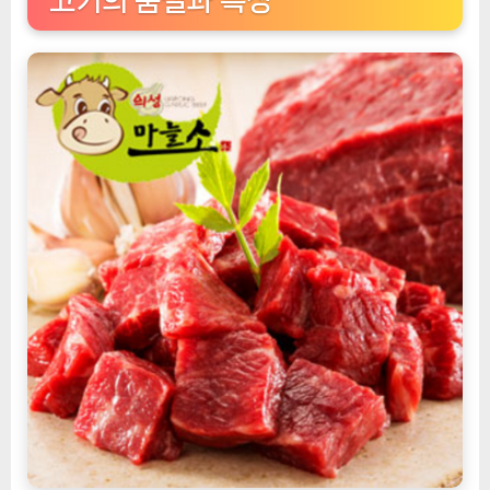
고기의 품질과 특징
거
리
(앞
다
리
목
심)
600g
깊
이
있
는
리
뷰
[EatingNOW
ㅣ
추
천
상