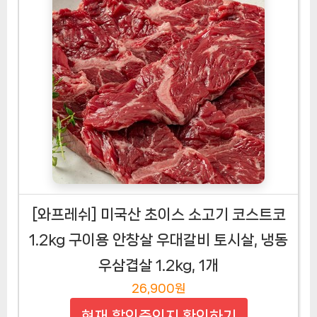
[와프레쉬] 미국산 초이스 소고기 코스트코
1.2kg 구이용 안창살 우대갈비 토시살, 냉동
우삼겹살 1.2kg, 1개
26,900원
현재 할인중인지 확인하기