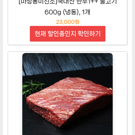
[마장동미친소]국내산 한우1++ 불고기
600g (냉동), 1개
23,000원
현재 할인중인지 확인하기