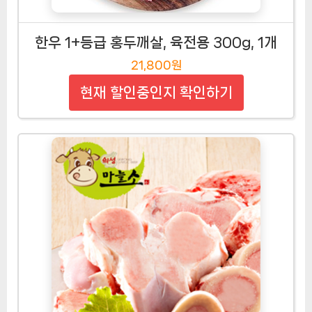
한우 1+등급 홍두깨살, 육전용 300g, 1개
21,800원
현재 할인중인지 확인하기