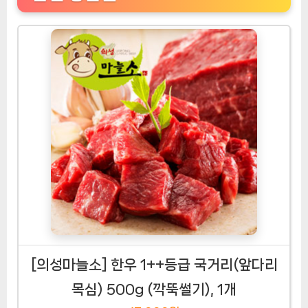
[의성마늘소] 한우 1++등급 국거리(앞다리
목심) 500g (깍뚝썰기), 1개