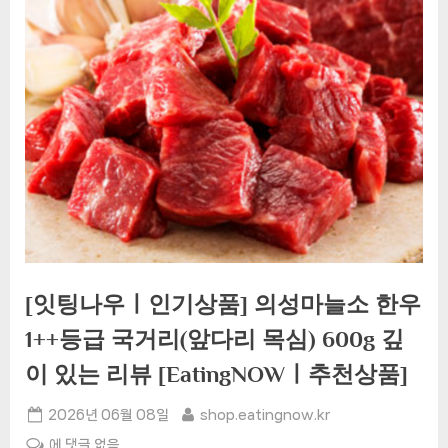
[잇팅나우ㅣ인기상품] 의성마늘소 한우
1++등급 국거리(앞다리 목심) 600g 깊
이 있는 리뷰 [EatingNOWㅣ추천상품]
Posted
By
2026년 06월 08일
shop.eatingnow.kr
on
[잇
에 댓글 없음