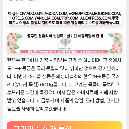
팅
나
우
ㅣ
인
기
상
품]
한우는 한국에서 가장 사랑받는 고기 중 하나이며, 그 중에서
의
성
도 1++ 등급은 특히 품질과 맛이 뛰어난 것으로 평가받습니
마
다. 이번에 소개할 상품은 의성마늘소의 한우 1++등급 국거
늘
리 (앞다리 목심) 600g입니다. 이 고기는 육즙이 풍부하고,
소
부드러운 식감이 특징적이어서 많은 소비자들에 의해 사랑
한
받고 있습니다. 지금부터 이 제품의 장점, 조리 방법, 그리고
우
품질을 자세히 살펴보겠습니다.
1++등
급
국