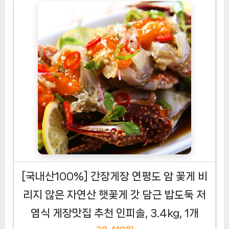
[국내산100%] 간장게장 연평도 암 꽃게 비
리지 않은 자연산 햇꽃게 갓 담근 밥도둑 저
염식 게장맛집 추천 인피솔, 3.4kg, 1개