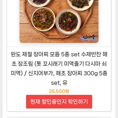
완도 제철 장아찌 모듬 5종 set 수제반찬 해
초 장조림 (톳 꼬시래기 미역줄기 다시마 쇠
미역) / 신지어부가, 해초 장아찌 300g 5종
set, 유
25,500원
현재 할인중인지 확인하기