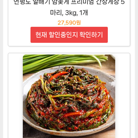
연평도 알배기 암꽃게 프리미엄 간장게장 5
마리, 3kg, 1개
27,590원
현재 할인중인지 확인하기