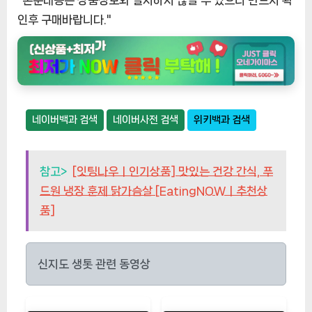
인후 구매바랍니다."
네이버백과 검색
네이버사전 검색
위키백과 검색
참고>
[잇팅나우ㅣ인기상품] 맛있는 건강 간식, 푸
드원 냉장 훈제 닭가슴살 [EatingNOWㅣ추천상
품]
신지도 생톳 관련 동영상