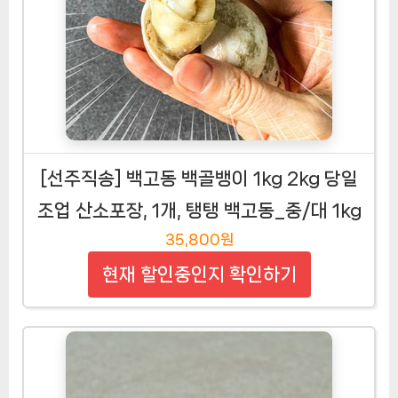
[선주직송] 백고동 백골뱅이 1kg 2kg 당일
조업 산소포장, 1개, 탱탱 백고동_중/대 1kg
35,800원
현재 할인중인지 확인하기