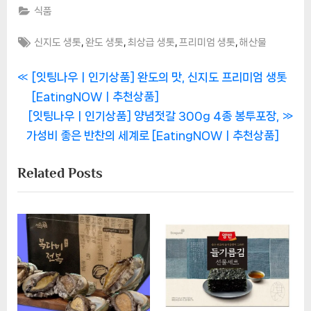
식품
Tags:
,
,
,
,
신지도 생톳
완도 생톳
최상급 생톳
프리미엄 생톳
해산물
글
P
[잇팅나우ㅣ인기상품] 완도의 맛, 신지도 프리미엄 생톳
r
[EatingNOWㅣ추천상품]
탐
N
e
[잇팅나우ㅣ인기상품] 양념젓갈 300g 4종 봉투포장,
색
e
v
가성비 좋은 반찬의 세계로 [EatingNOWㅣ추천상품]
x
i
Related Posts
t
o
P
u
o
s
s
P
t
o
:
s
t
: