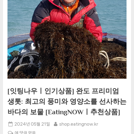
[잇팅나우ㅣ인기상품] 완도 프리미엄
생톳: 최고의 풍미와 영양소를 선사하는
바다의 보물 [EatingNOWㅣ추천상품]
Posted
By
2024년 05월 21일
shop.eatingnow.kr
on
[잇
에 댓글 없음