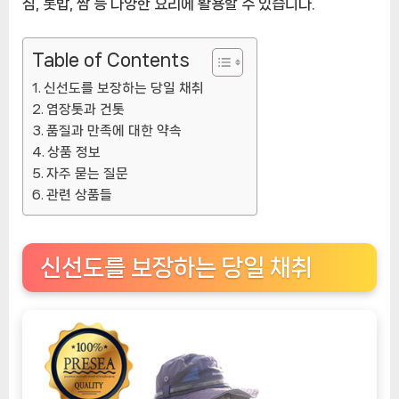
침, 톳밥, 쌈 등 다양한 요리에 활용할 수 있습니다.
추
천
상
Table of Contents
품]
신선도를 보장하는 당일 채취
염장톳과 건톳
품질과 만족에 대한 약속
상품 정보
자주 묻는 질문
관련 상품들
신선도를 보장하는 당일 채취