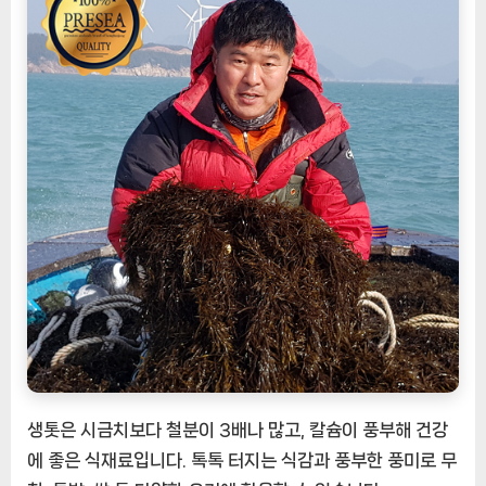
의
풍
미
와
영
양
소
를
선
사
하
는
바
다
의
보
물
생톳은 시금치보다 철분이 3배나 많고, 칼슘이 풍부해 건강
[EatingNOW
에 좋은 식재료입니다. 톡톡 터지는 식감과 풍부한 풍미로 무
ㅣ