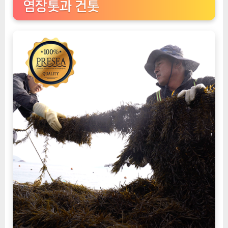
염장톳과 건톳