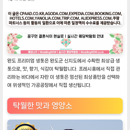
팅
나
우
ㅣ
인
기
상
품]
완도 프리미엄 생톳은 완도군 신지도에서 수확한 최상급 생
완
도
톳으로, 맛, 향기, 식감이 탁월합니다. 프레시홍에서 직접 관
프
리하는 바다에서 자란 이 생톳은 엄선된 최상품만을 선택하
리
여 위생적인 가공공장에서 직접 생산됩니다.
미
엄
생
탁월한 맛과 영양소
톳:
최
고