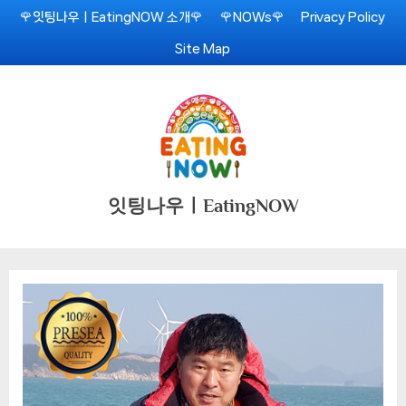
Skip
🌹잇팅나우ㅣEatingNOW 소개🌹
🌹NOWs🌹
Privacy Policy
to
Site Map
content
잇팅나우ㅣEatingNOW