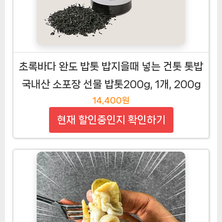
초록바다 완도 밥톳 밥지을때 넣는 건톳 톳밥
국내산 소포장 선물 밥톳200g, 1개, 200g
14,400원
현재 할인중인지 확인하기