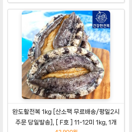
완도활전복 1kg [산소팩 무료배송/평일2시
주문 당일발송], [ F호 ] 11-12미 1kg, 1개
42,900원