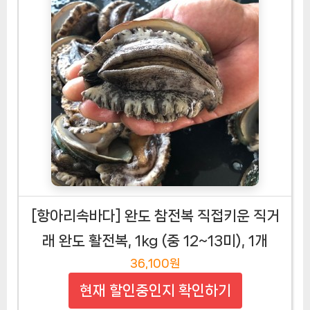
[항아리속바다] 완도 참전복 직접키운 직거
래 완도 활전복, 1kg (중 12~13미), 1개
36,100원
현재 할인중인지 확인하기