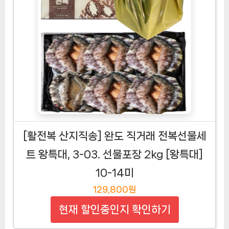
[활전복 산지직송] 완도 직거래 전복선물세
트 왕특대, 3-03. 선물포장 2kg [왕특대]
10-14미
129,800원
현재 할인중인지 확인하기