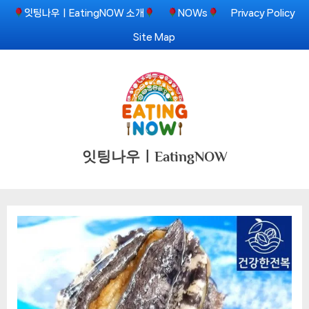
Skip
잇팅나우ㅣEatingNOW 소개
NOWs
Privacy Policy
to
Site Map
content
잇팅나우ㅣEatingNOW