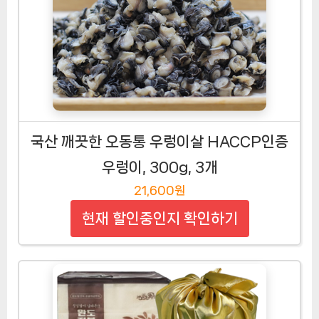
국산 깨끗한 오동통 우렁이살 HACCP인증
우렁이, 300g, 3개
21,600원
현재 할인중인지 확인하기