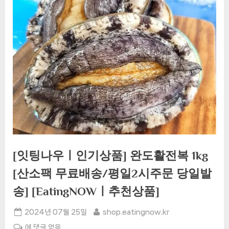
[잇팅나우ㅣ인기상품] 완도활전복 1kg
[산소팩 무료배송/평일2시주문 당일발
송] [EatingNOWㅣ추천상품]
Posted
By
2024년 07월 25일
shop.eatingnow.kr
on
[잇
에 댓글 없음