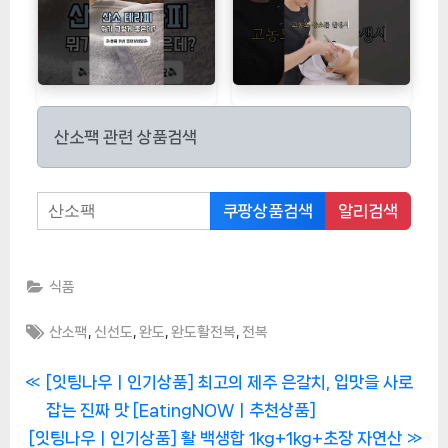
산소팩 관련 상품검색
쿠팡상품검색
알리검색
식품
Tags:
,
,
,
,
산소팩
신선도
완도
완도활전복
전복
글
P
[잇팅나우ㅣ인기상품] 최고의 제주 은갈치, 입맛을 사로
r
잡는 진짜 맛 [EatingNOWㅣ추천상품]
탐
N
e
[잇팅나우ㅣ인기상품] 활 백생합 1kg+1kg+초장 자연산