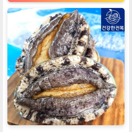
료
배
송/
평
일
2
시
주
문
당
일
발
송]
[EatingNOW
ㅣ
추
천
상
품]