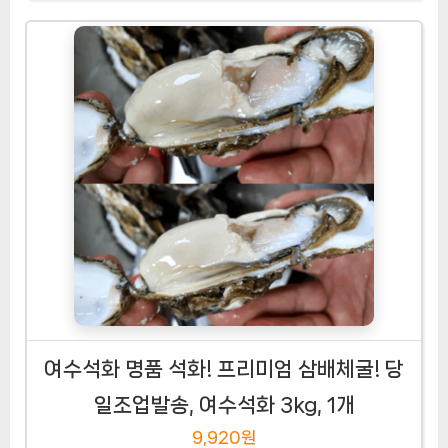
여수석화 명품 석화! 프리미엄 삼배체굴! 당
일조업발송, 여수석화 3kg, 1개
9,920원