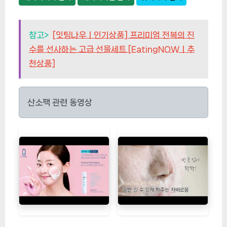
참고>
[잇팅나우ㅣ인기상품] 프리미엄 전복의 진
수를 선사하는 고급 선물세트 [EatingNOWㅣ추
천상품]
산소팩 관련 동영상