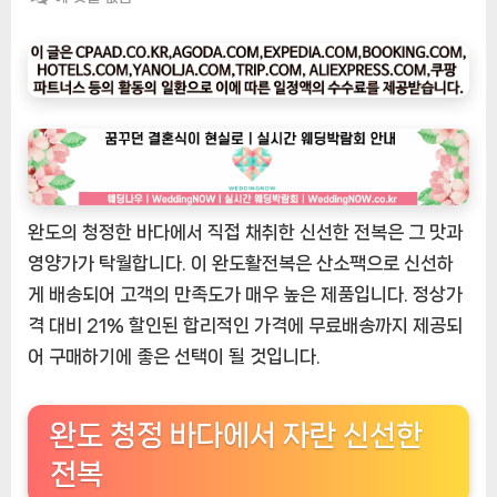
팅
나
우
ㅣ
인
기
상
품]
완도의 청정한 바다에서 직접 채취한 신선한 전복은 그 맛과
완
도
영양가가 탁월합니다. 이 완도활전복은 산소팩으로 신선하
활
게 배송되어 고객의 만족도가 매우 높은 제품입니다. 정상가
전
격 대비 21% 할인된 합리적인 가격에 무료배송까지 제공되
복
어 구매하기에 좋은 선택이 될 것입니다.
1kg
[산
소
완도 청정 바다에서 자란 신선한
팩
전복
무