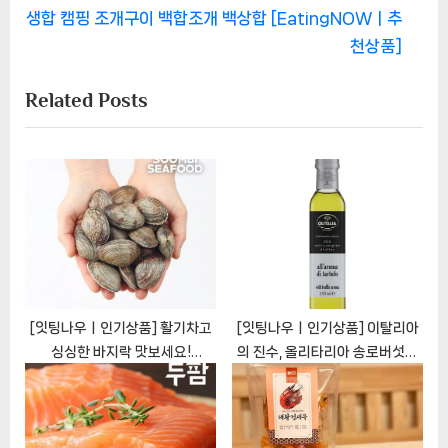
색
e
v
생합 캠핑 조개구이 백합조개 백상합 [EatingNOWㅣ추
x
i
천상품]
t
o
Related Posts
P
u
o
s
s
P
t
o
:
s
t
:
[잇팅나우ㅣ인기상품] 활기차고
[잇팅나우ㅣ인기상품] 이탈리아
싱싱한 바지락 맛보세요!
의 진수, 올리타리아 송로버섯향
[EatingNOWㅣ추천상품]
엑스트라버진 올리브유
[EatingNOWㅣ추천상품]