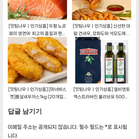
[잇팅나우ㅣ인기상품] 두팜 노르
[잇팅나우ㅣ인기상품] 신선한 대
웨이 생연어: 최고의 품질과 편리
왕 건새우, 강화도와 석모도에서
함이 하나된 패키지
온 미네랄 흰다리 대하
[EatingNOWㅣ추천상품]
[EatingNOWㅣ추천상품]
[잇팅나우ㅣ인기상품] [마녀바스
[잇팅나우ㅣ인기상품] 델비엔토
켓]통살새우까스1kg (20개입)
엑스트라버진 올리브유 500ml
[EatingNOWㅣ추천상품]
2P 선물세트: 건강과 품격을 담은
답글 남기기
럭셔리한 경험 [EatingNOWㅣ
추천상품]
이메일 주소는 공개되지 않습니다.
필수 필드는
*
로 표시됩
니다