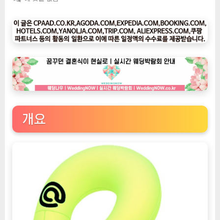
팅
나
우
ㅣ
인
기
상
품]
안
전
개요
하
고
편
안
하
게!
아
티