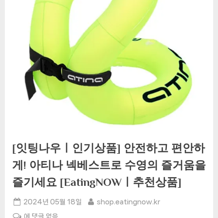
[잇팅나우ㅣ인기상품] 안전하고 편안하
게! 아티나 넥베스트로 수영의 즐거움을
즐기세요 [EatingNOWㅣ추천상품]
Posted
By
2024년 05월 18일
shop.eatingnow.kr
on
[잇
에 댓글 없음