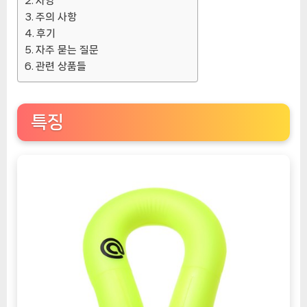
사양
추
주의 사항
천
후기
상
자주 묻는 질문
품]
관련 상품들
특징