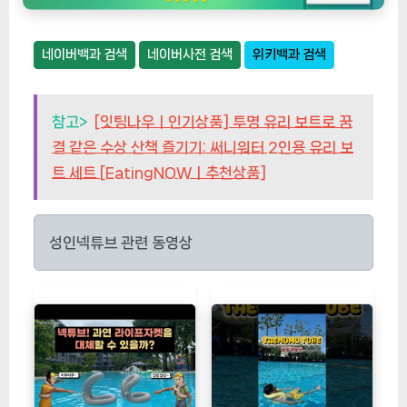
네이버백과 검색
네이버사전 검색
위키백과 검색
참고>
[잇팅나우ㅣ인기상품] 투명 유리 보트로 꿈
결 같은 수상 산책 즐기기: 써니워터 2인용 유리 보
트 세트 [EatingNOWㅣ추천상품]
성인넥튜브 관련 동영상