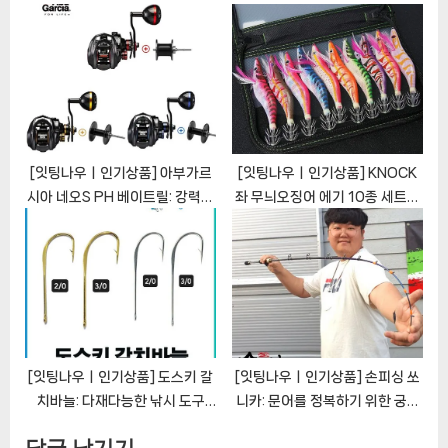
트게임 이카메탈 선상낚시대 가방
세븐락 튼튼한 뜰채 바닥
포함 [EatingNOWㅣ추천상품]
[EatingNOWㅣ추천상품]
[잇팅나우ㅣ인기상품] 아부가르
[잇팅나우ㅣ인기상품] KNOCK
시아 네오S PH 베이트릴: 강력한
좌 무늬오징어 에기 10종 세트의
선상 낚시를 위한 완벽한 파트너
매력적인 특징 탐구
[EatingNOWㅣ추천상품]
[EatingNOWㅣ추천상품]
[잇팅나우ㅣ인기상품] 도스키 갈
[잇팅나우ㅣ인기상품] 손피싱 쏘
치바늘: 다재다능한 낚시 도구
니카: 문어를 정복하기 위한 궁극
explored [EatingNOWㅣ추천
의 낚시대 [EatingNOWㅣ추천
답글 남기기