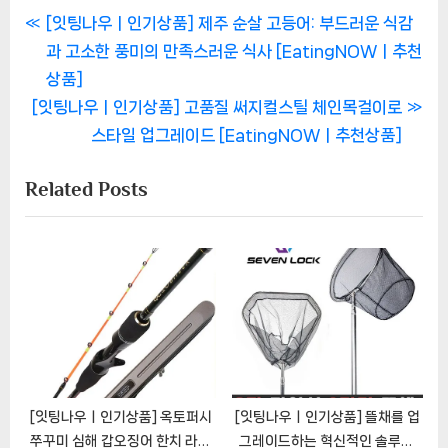
글
P
[잇팅나우ㅣ인기상품] 제주 순살 고등어: 부드러운 식감
r
과 고소한 풍미의 만족스러운 식사 [EatingNOWㅣ추천
탐
e
상품]
색
N
v
[잇팅나우ㅣ인기상품] 고품질 써지컬스틸 체인목걸이로
e
i
스타일 업그레이드 [EatingNOWㅣ추천상품]
x
o
Related Posts
t
u
P
s
o
P
s
o
t
s
:
t
:
[잇팅나우ㅣ인기상품] 옥토퍼시
[잇팅나우ㅣ인기상품] 뜰채를 업
쭈꾸미 심해 갑오징어 한치 라이
그레이드하는 혁신적인 솔루션: