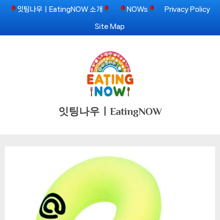
Skip
잇팅나우ㅣEatingNOW 소개
NOWs
Privacy Policy
to
Site Map
content
잇팅나우ㅣEatingNOW