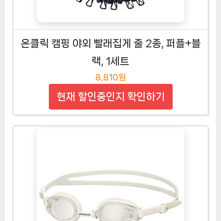
온클릭 캠핑 야외 빨래집게 줄 2종, 퍼플+블
랙, 1세트
8,810원
현재 할인중인지 확인하기