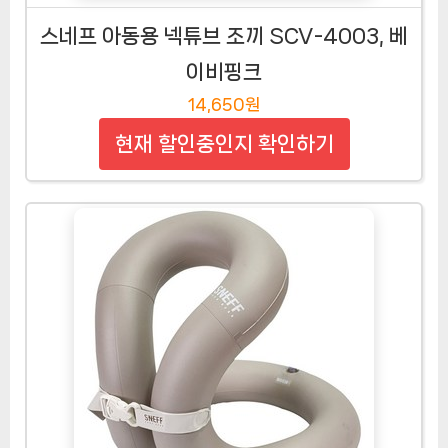
스네프 아동용 넥튜브 조끼 SCV-4003, 베
이비핑크
14,650원
현재 할인중인지 확인하기