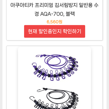
아쿠아티카 프리미엄 김서림방지 일반용 수
경 AQA-700, 블랙
6,560원
현재 할인중인지 확인하기