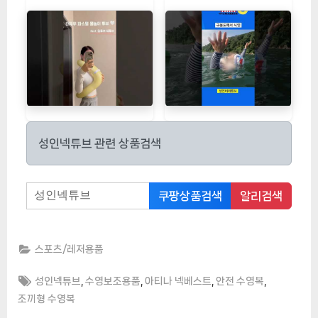
성인넥튜브 관련 상품검색
쿠팡상품검색
알리검색
스포츠/레저용품
Tags:
,
,
,
,
성인넥튜브
수영보조용품
아티나 넥베스트
안전 수영복
조끼형 수영복