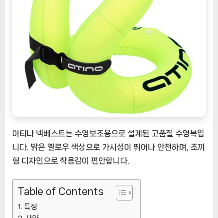
나
넥
베
스
트
로
수
영
의
즐
거
움
아티나 넥베스트는 수영보조용으로 설계된 고품질 수영복입
을
니다. 밝은 옐로우 색상으로 가시성이 뛰어나 안전하며, 조끼
즐
형 디자인으로 착용감이 편안합니다.
기
세
요
Table of Contents
[EatingNOW
특징
ㅣ