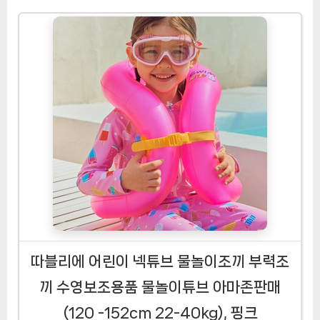
따블리에 어린이 넥튜브 물놀이조끼 부력조
끼 수영보조용품 물놀이튜브 아마존판매
(120 -152cm 22-40kg), 핑크