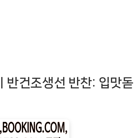
 반건조생선 반찬: 입맛돋