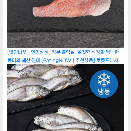
[잇팅나우ㅣ인기상품] 장문 볼락살: 쫄깃한 식감과 담백한
풍미의 해산 진미 [EatingNOWㅣ추천상품]
로켓프레시