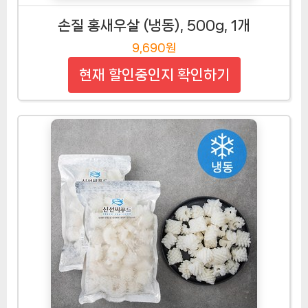
손질 홍새우살 (냉동), 500g, 1개
9,690원
현재 할인중인지 확인하기