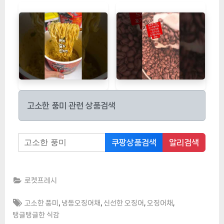
고소한 풍미 관련 상품검색
쿠팡상품검색
알리검색
로켓프레시
Tags:
,
,
,
,
고소한 풍미
냉동오징어채
신선한 오징어
오징어채
탱글탱글한 식감