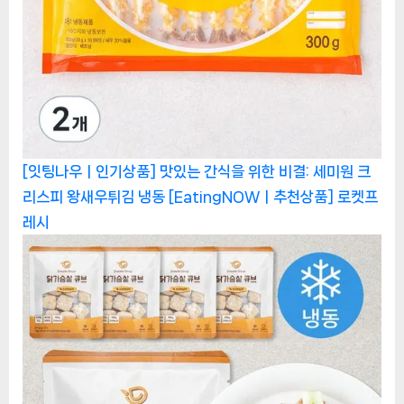
[잇팅나우ㅣ인기상품] 맛있는 간식을 위한 비결: 세미원 크
리스피 왕새우튀김 냉동 [EatingNOWㅣ추천상품]
로켓프
레시