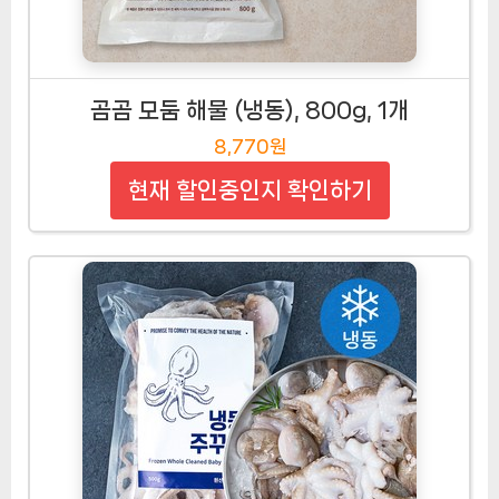
곰곰 모둠 해물 (냉동), 800g, 1개
8,770원
현재 할인중인지 확인하기