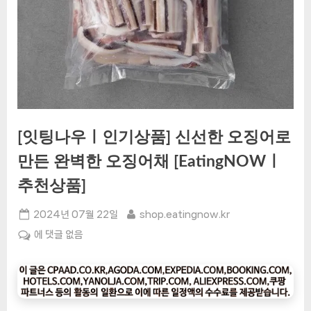
[잇팅나우ㅣ인기상품] 신선한 오징어로
만든 완벽한 오징어채 [EatingNOWㅣ
추천상품]
Posted
By
2024년 07월 22일
shop.eatingnow.kr
on
[잇
에 댓글 없음
팅
나
우
ㅣ