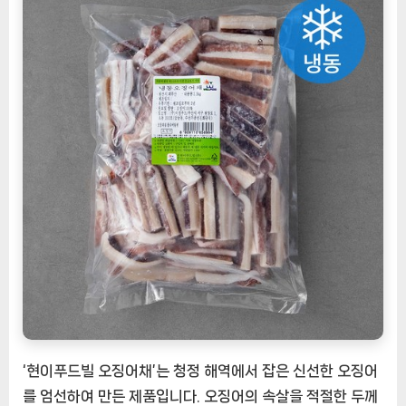
채
[EatingNOW
ㅣ
추
천
상
품]
‘현이푸드빌 오징어채’는 청정 해역에서 잡은 신선한 오징어
를 엄선하여 만든 제품입니다. 오징어의 속살을 적절한 두께