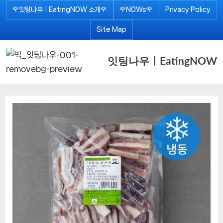
Skip
🌹잇팅나우ㅣEatingNOW 소개🌹
🌹NOWs🌹
Privacy Policy
to
Site Map
content
잇팅나우ㅣEatingNOW