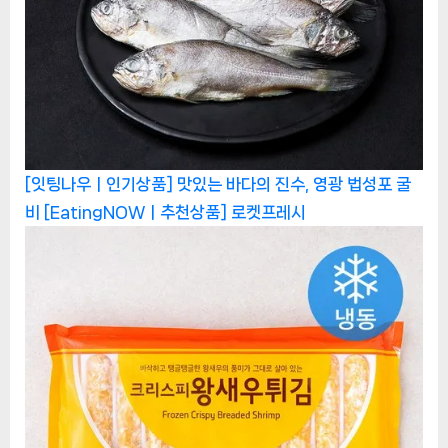
[잇팅나우ㅣ인기상품] 맛있는 바다의 진수, 영광 법성포 굴
비 [EatingNOWㅣ추천상품]
로켓프레시