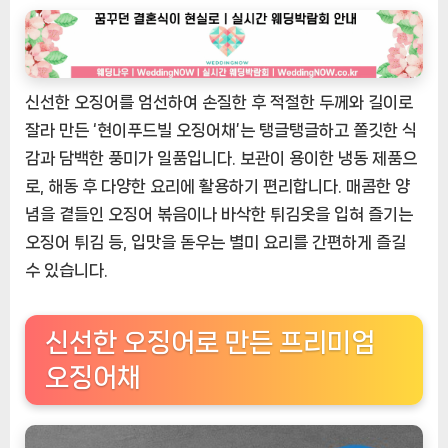
인
기
상
품]
신선한 오징어를 엄선하여 손질한 후 적절한 두께와 길이로
신
선
잘라 만든 ‘현이푸드빌 오징어채’는 탱글탱글하고 쫄깃한 식
한
감과 담백한 풍미가 일품입니다. 보관이 용이한 냉동 제품으
오
로, 해동 후 다양한 요리에 활용하기 편리합니다. 매콤한 양
징
념을 곁들인 오징어 볶음이나 바삭한 튀김옷을 입혀 즐기는
어
오징어 튀김 등, 입맛을 돋우는 별미 요리를 간편하게 즐길
로
수 있습니다.
만
든
완
신선한 오징어로 만든 프리미엄
벽
한
오징어채
오
징
어