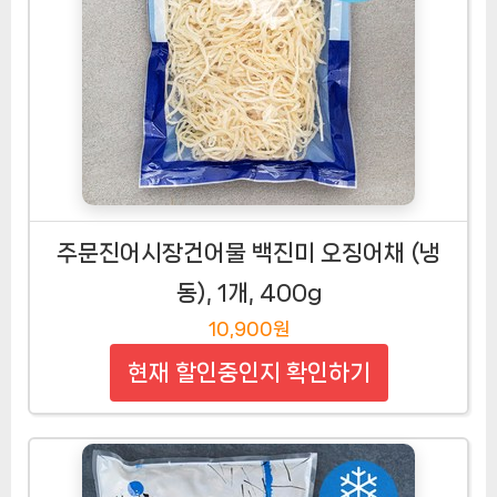
주문진어시장건어물 백진미 오징어채 (냉
동), 1개, 400g
10,900원
현재 할인중인지 확인하기