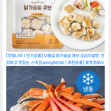
[잇팅나우ㅣ인기상품] 다즐샵 닭가슴살 큐브 오리지널맛: 건
강하고 맛있는 스낵 [EatingNOWㅣ추천상품]
로켓프레시