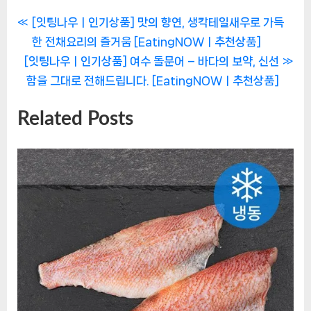
P
글
[잇팅나우ㅣ인기상품] 맛의 향연, 생칵테일새우로 가득
r
한 전채요리의 즐거움 [EatingNOWㅣ추천상품]
탐
N
e
[잇팅나우ㅣ인기상품] 여수 돌문어 – 바다의 보약, 신선
e
v
색
함을 그대로 전해드립니다. [EatingNOWㅣ추천상품]
x
i
Related Posts
t
o
P
u
o
s
s
P
t
o
:
s
t
: