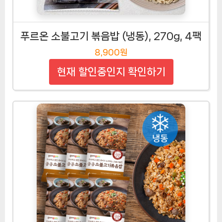
푸르온 소불고기 볶음밥 (냉동), 270g, 4팩
8,900원
현재 할인중인지 확인하기