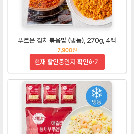
푸르온 김치 볶음밥 (냉동), 270g, 4팩
7,900원
현재 할인중인지 확인하기