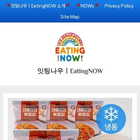
Skip
잇팅나우ㅣEatingNOW 소개
NOWs
Privacy Policy
to
Site Map
content
잇팅나우ㅣEatingNOW