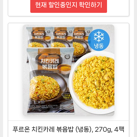
현재 할인중인지 확인하기
푸르온 치킨카레 볶음밥 (냉동), 270g, 4팩