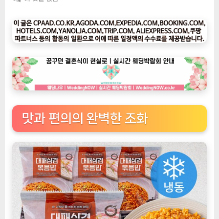
팅
나
우
ㅣ
인
기
상
품]
식
도
맛과 편의의 완벽한 조화
락
가
들
의
최
고
요
리: