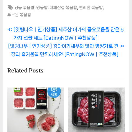
Tags:
,
,
,
,
냉동 볶음밥
냉동밥
대패삼겹 볶음밥
편리한 볶음밥
푸르온 볶음밥
글
P
[잇팅나우ㅣ인기상품] 제주산 어가의 풍요로움을 담은 6
r
가지 선물 세트 [EatingNOWㅣ추천상품]
탐
N
e
[잇팅나우ㅣ인기상품] 킹타이거새우의 맛과 영양가로 건
색
e
v
강과 즐거움을 만끽하세요! [EatingNOWㅣ추천상품]
x
i
Related Posts
t
o
P
u
o
s
s
P
t
o
:
s
t
: