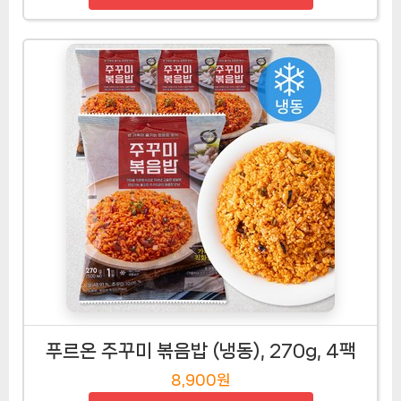
푸르온 주꾸미 볶음밥 (냉동), 270g, 4팩
8,900원