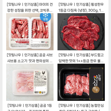
[잇팅나우ㅣ인기상품] 아이의 건
[잇팅나우ㅣ인기상품] 횡성한우
강한 성장을 위한 선택, 코빅푸드
1등급 다짐육 (냉장), 300g, 1개
호주산 소고기 다짐육 이유식용
[EatingNOWㅣ추천상품]
[EatingNOWㅣ추천상품]
[잇팅나우ㅣ인기상품] 곰곰 샤브
[잇팅나우ㅣ인기상품] 부드럽고
샤브용 소고기: 맛과 편의성의 완
담백한 맛의 1++등급 한우 불고
벽한 조화 [EatingNOWㅣ추천
기 [EatingNOWㅣ추천상품]
상품]
[잇팅나우ㅣ인기상품] 곰곰 1등
[잇팅나우ㅣ인기상품] 농협안심