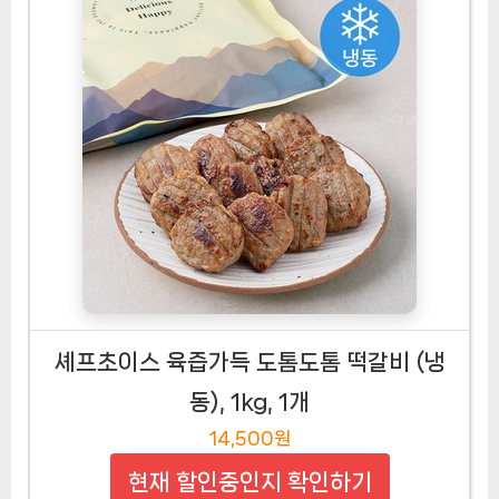
셰프초이스 육즙가득 도톰도톰 떡갈비 (냉
동), 1kg, 1개
14,500원
현재 할인중인지 확인하기