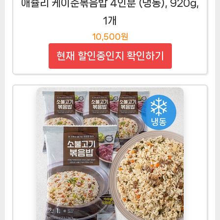
애슐리 케이준볶음밥 4인분 (냉동), 920g,
1개
10,500원
현재 할인중인지 확인하기