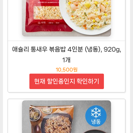
애슐리 통새우 볶음밥 4인분 (냉동), 920g,
1개
10,500원
현재 할인중인지 확인하기