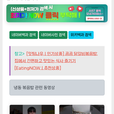
네이버백과 검색
네이버사전 검색
위키백과 검색
참고>
[잇팅나우ㅣ인기상품] 곰곰 닭갈비볶음밥:
집에서 간편하고 맛있는 식사 즐기기
[EatingNOWㅣ추천상품]
냉동 볶음밥 관련 동영상