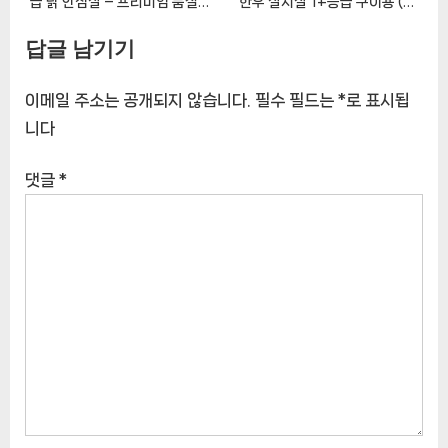
급 닭 안심살 – 프리미엄 품질의
한우 살치살 1+등급 구이용 (냉
건강한 선택 [EatingNOWㅣ추
장) [EatingNOWㅣ추천상품]
답글 남기기
천상품]
이메일 주소는 공개되지 않습니다.
필수 필드는
*
로 표시됩
니다
댓글
*