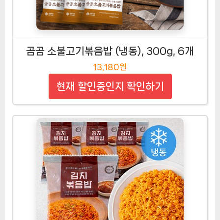
곰곰 소불고기볶음밥 (냉동), 300g, 6개
13,180원
현재 할인중인지 확인하기