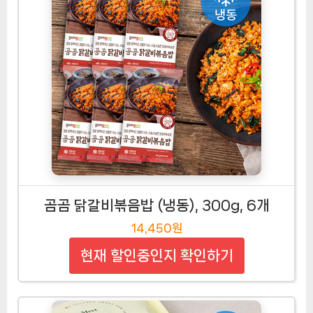
곰곰 닭갈비볶음밥 (냉동), 300g, 6개
14,450원
현재 할인중인지 확인하기