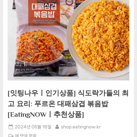
[잇팅나우ㅣ인기상품] 식도락가들의 최
고 요리: 푸르온 대패삼겹 볶음밥
[EatingNOWㅣ추천상품]
Posted
By
2024년 05월 18일
shop.eatingnow.kr
on
[잇
에 댓글 없음