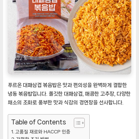
푸
르
온
대
패
삼
겹
볶
음
밥
[EatingNOW
ㅣ
푸르온 대패삼겹 볶음밥은 맛과 편의성을 완벽하게 결합한
추
냉동 볶음밥입니다. 쫄깃한 대패삼겹, 매콤한 고추장, 다양한
천
채소의 조화로 풍부한 맛과 식감의 경연장을 선사합니다.
상
품]
Table of Contents
고품질 재료와 HACCP 인증