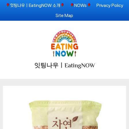
Skip
잇팅나우ㅣEatingNOW 소개
NOWs
Privacy Policy
to
Site Map
content
잇팅나우ㅣEatingNOW