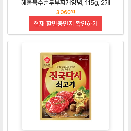
해물육수순두부찌개양념, 115g, 2개
3,060원
현재 할인중인지 확인하기