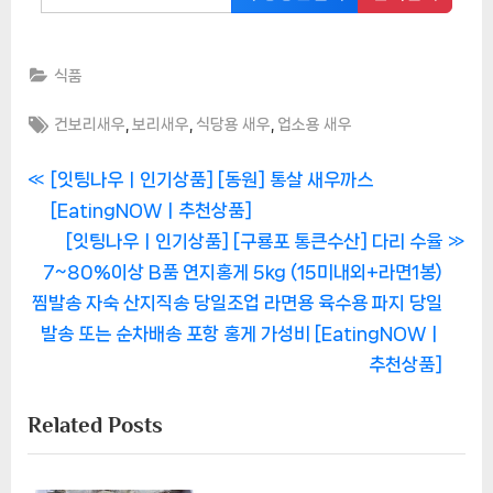
식품
Tags:
,
,
,
건보리새우
보리새우
식당용 새우
업소용 새우
글
P
[잇팅나우ㅣ인기상품] [동원] 통살 새우까스
r
[EatingNOWㅣ추천상품]
탐
e
N
[잇팅나우ㅣ인기상품] [구룡포 통큰수산] 다리 수율
색
v
e
7~80%이상 B품 연지홍게 5kg (15미내외+라면1봉)
i
x
찜발송 자숙 산지직송 당일조업 라면용 육수용 파지 당일
o
t
발송 또는 순차배송 포항 홍게 가성비 [EatingNOWㅣ
u
P
추천상품]
s
o
Related Posts
P
s
o
t
s
: