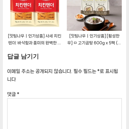
[잇팅나우ㅣ인기상품] 사세 치킨
[잇팅나우ㅣ인기상품] [횡성한
텐더: 바삭함과 풍미의 완벽한 조
우] ㅁ 고기곰탕 600g x 5팩 (총
화 [EatingNOWㅣ추천상품]
3kg) [EatingNOWㅣ추천상품]
답글 남기기
이메일 주소는 공개되지 않습니다.
필수 필드는
*
로 표시됩
니다
댓글
*