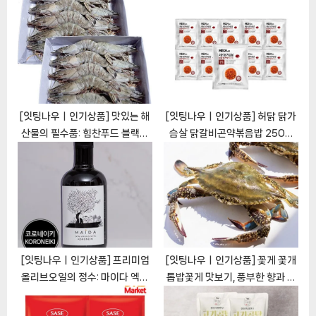
t
:
[잇팅나우ㅣ인기상품] 맛있는 해
[잇팅나우ㅣ인기상품] 허닭 닭가
산물의 필수품: 힘찬푸드 블랙타
슴살 닭갈비곤약볶음밥 250g:
이거새우 대하를 만나보세요
건강한 식탁을 위한 완벽한 선택
[EatingNOWㅣ추천상품]
[EatingNOWㅣ추천상품]
[잇팅나우ㅣ인기상품] 프리미엄
[잇팅나우ㅣ인기상품] 꽃게 꽃개
올리브오일의 정수: 마이다 엑스
톱밥꽃게 맛보기, 풍부한 향과 섬
트라버진 올리브오일
세한 맛의 꽃게의 매력
[EatingNOWㅣ추천상품]
[EatingNOWㅣ추천상품]