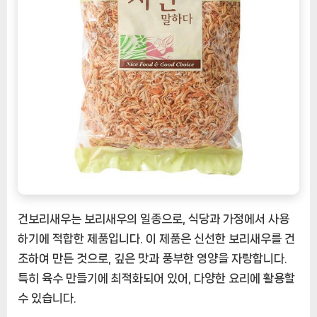
기
좋
은
건
보
리
새
우
[EatingNOW
ㅣ
추
천
상
건보리새우는 보리새우의 일종으로, 식당과 가정에서 사용
품]
하기에 적합한 제품입니다. 이 제품은 신선한 보리새우를 건
조하여 만든 것으로, 깊은 맛과 풍부한 영양을 자랑합니다.
특히 육수 만들기에 최적화되어 있어, 다양한 요리에 활용할
수 있습니다.