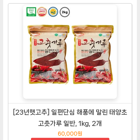
[23년햇고추] 일편단심 해풍에 말린 태양초
고춧가루 일반, 1kg, 2개
60,000원