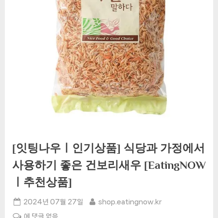
[잇팅나우ㅣ인기상품] 식당과 가정에서
사용하기 좋은 건보리새우 [EatingNOW
ㅣ추천상품]
Posted
By
2024년 07월 27일
shop.eatingnow.kr
on
[잇
에 댓글 없음