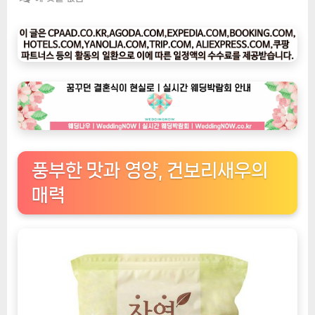
팅
나
우
ㅣ
인
기
상
품]
식
당
풍부한 맛과 영양, 건보리새우의
과
매력
가
정
에
서
사
용
하