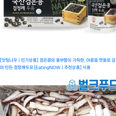
[잇팅나우ㅣ인기상품] 검은콩의 풍부함이 가득한, 아름뜰 맷돌로 갈
아 만든 검정깨두유 [EatingNOWㅣ추천상품]
식품