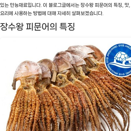
있
있는 만능재료입니다. 이 블로그글에서는 장수왕 피문어의 특징, 맛,
게:
요리에 사용하는 방법에 대해 자세히 살펴보겠습니다.
장
장수왕 피문어의 특징
수
왕
피
문
어
로
감
동
적
인
요
리
를