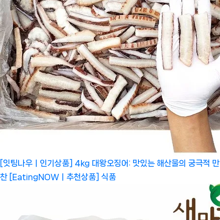
[잇팅나우ㅣ인기상품] 4kg 대왕오징어: 맛있는 해산물의 궁극적 만
찬 [EatingNOWㅣ추천상품]
식품