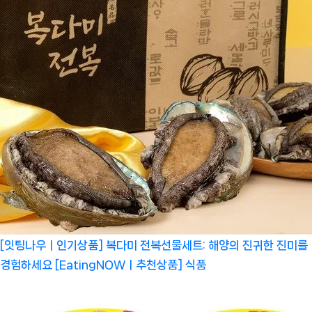
[잇팅나우ㅣ인기상품] 복다미 전복선물세트: 해양의 진귀한 진미를
경험하세요 [EatingNOWㅣ추천상품]
식품