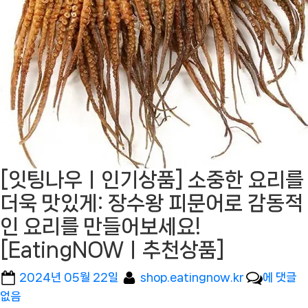
[잇팅나우ㅣ인기상품] 소중한 요리를
더욱 맛있게: 장수왕 피문어로 감동적
인 요리를 만들어보세요!
[EatingNOWㅣ추천상품]
Posted
By
[잇
2024년 05월 22일
shop.eatingnow.kr
에 댓글
on
팅
없음