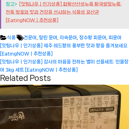
참고>
[잇팅나우ㅣ인기상품] 화왕산산성누룩 황국쌀알누룩:
전통 발효의 맛과 건강을 선사하는 식물성 유산균
[EatingNOWㅣ추천상품]
Tags:
식품
건문어
,
말린 문어
,
자숙문어
,
장수왕 피문어
,
피문어
글
Previous
[잇팅나우ㅣ인기상품] 제주 레드향의 풍부한 맛과 향을 즐겨보세요
탐
Post:
[EatingNOWㅣ추천상품]
색
Next
[잇팅나우ㅣ인기상품] 감사의 마음을 전하는 별미 선물세트: 민물장
Post:
어 3kg 세트 [EatingNOWㅣ추천상품]
Related Posts