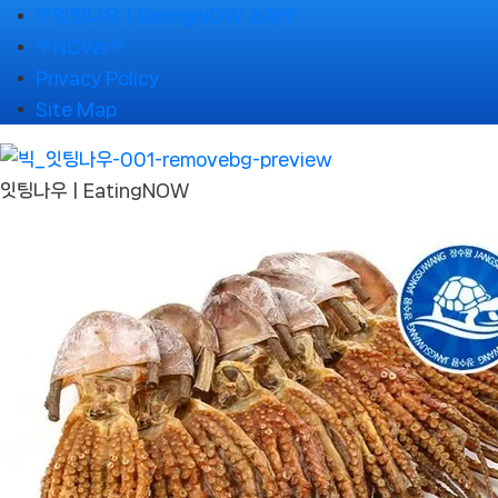
Skip
🌹잇팅나우ㅣEatingNOW 소개🌹
to
🌹NOWs🌹
content
Privacy Policy
Site Map
잇팅나우ㅣEatingNOW