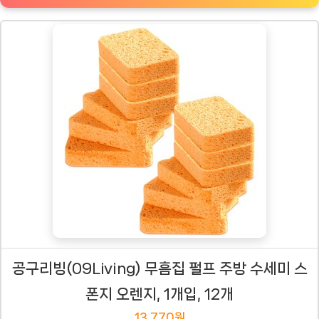
공구리빙(09Living) 무흠집 펄프 주방 수세미 스
폰지 오렌지, 1개입, 12개
13,770원