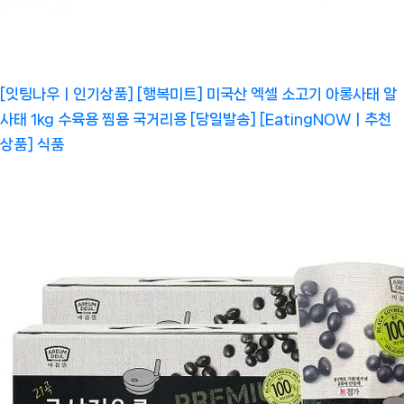
[잇팅나우ㅣ인기상품] [행복미트] 미국산 엑셀 소고기 아롱사태 알
사태 1kg 수육용 찜용 국거리용 [당일발송] [EatingNOWㅣ추천
상품]
식품