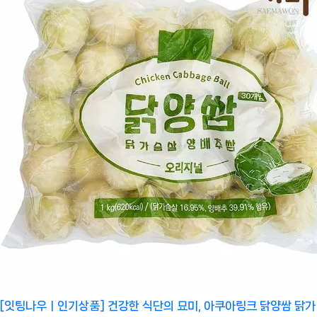
[잇팅나우ㅣ인기상품] 건강한 식단의 묘미, 아쿠아링크 닭양쌈 닭가