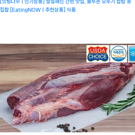
[잇팅나우ㅣ인기상품] 절실해진 간편 맛집, 블루존 오뚜기 컵밥 총
집합 [EatingNOWㅣ추천상품]
식품