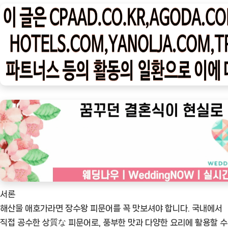
나
우
ㅣ
인
기
상
품]
소
중
한
요
리
를
더
서론
욱
해산물 애호가라면 장수왕 피문어를 꼭 맛보셔야 합니다. 국내에서
맛
직접 공수한 상質な 피문어로, 풍부한 맛과 다양한 요리에 활용할 수