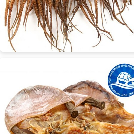
만
들
어
보
세
요!
[Eatin
ㅣ
추
천
상
품]