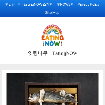
Skip
🌹잇팅나우ㅣEatingNOW 소개🌹
🌹NOWs🌹
Privacy Policy
to
Site Map
content
잇팅나우ㅣEatingNOW