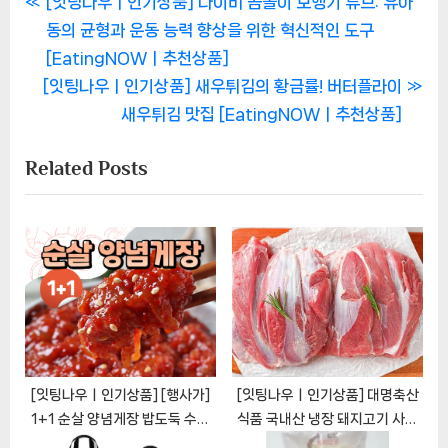
글
P
[잇팅나우ㅣ인기상품] 나이비 곰돌이 보행기 튜브: 유아
r
동의 균형과 운동 능력 향상을 위한 혁신적인 도구
탐
e
[EatingNOWㅣ추천상품]
색
N
v
[잇팅나우ㅣ인기상품] 새우튀김의 황금률! 버터플라이
e
i
새우튀김 맛집 [EatingNOWㅣ추천상품]
x
o
Related Posts
t
u
P
s
o
P
s
o
t
s
:
t
:
[잇팅나우ㅣ인기상품] [행사가]
[잇팅나우ㅣ인기상품] 대명축산
1+1 순살 양념게장 밥도둑 수제
식품 국내산 냉장 돼지고기 사태
순살게장 당일배송
500g: 품질과 가성비의 조화