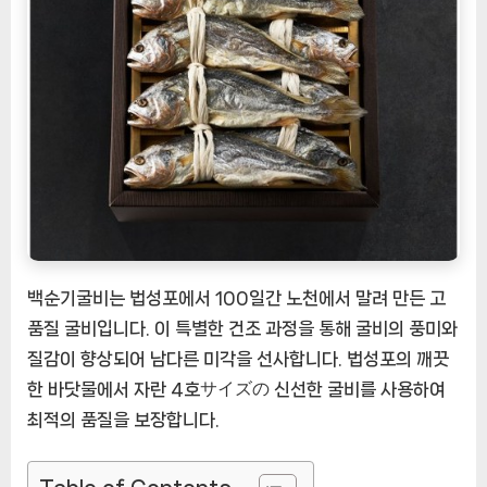
성
된
"백
순
기
굴
비"
[EatingNOW
ㅣ
추
천
상
백순기굴비는 법성포에서 100일간 노천에서 말려 만든 고
품]
품질 굴비입니다. 이 특별한 건조 과정을 통해 굴비의 풍미와
질감이 향상되어 남다른 미각을 선사합니다. 법성포의 깨끗
한 바닷물에서 자란 4호サイズの 신선한 굴비를 사용하여
최적의 품질을 보장합니다.