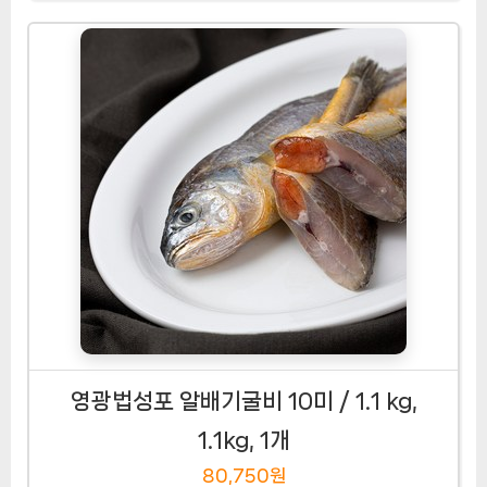
영광법성포 알배기굴비 10미 / 1.1 kg,
1.1kg, 1개
80,750원