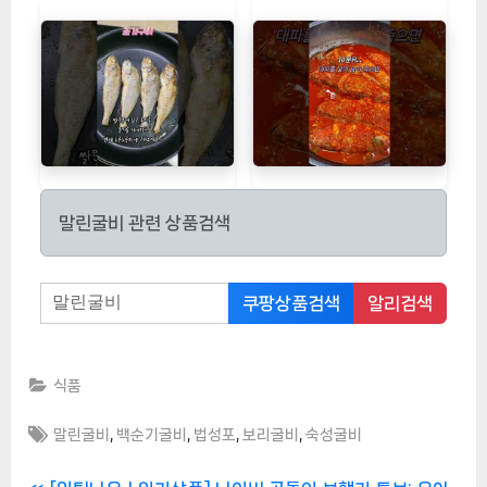
말린굴비 관련 상품검색
쿠팡상품검색
알리검색
식품
Tags:
,
,
,
,
말린굴비
백순기굴비
법성포
보리굴비
숙성굴비