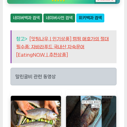
네이버백과 검색
네이버사전 검색
위키백과 검색
참고>
[잇팅나우ㅣ인기상품] 캠핑 애호가의 절대
필수품: 자바라푸드 국내산 자숙문어
[EatingNOWㅣ추천상품]
말린굴비 관련 동영상