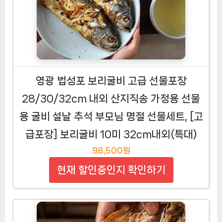
영광 법성포 보리굴비 고급 선물포장
28/30/32cm 내외 산지직송 가정용 선물
용 굴비 설날 추석 부모님 명절 선물세트, [고
급포장] 보리굴비 10미 32cm내외(특대)
98,500원
현재 할인중인지 확인하기