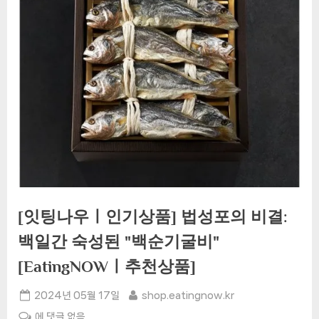
[잇팅나우ㅣ인기상품] 법성포의 비결:
백일간 숙성된 "백순기굴비"
[EatingNOWㅣ추천상품]
Posted
By
2024년 05월 17일
shop.eatingnow.kr
on
[잇
에 댓글 없음