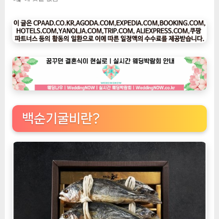
팅
나
우
ㅣ
인
기
상
품]
법
성
백순기굴비란?
포
의
비
결:
백
일
간
숙