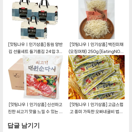
[EatingNOWㅣ추천상품]
[EatingNOWㅣ추천상품]
[잇팅나우ㅣ인기상품] 동원 양반
[잇팅나우ㅣ인기상품] 백진미채
김 선물세트 들기름김 24입 3세
(오징어채) 250g [EatingNOW
트 [EatingNOWㅣ추천상품]
ㅣ추천상품]
[잇팅나우ㅣ인기상품] 신선하고
[잇팅나우ㅣ인기상품] 고급스럽
진한 쇠고기 맛을 느낄 수 있는 대
고 풍미 가득한 오빠네굴비 법성
원 순다시 쇠고기다시다
포 영광 녹차 찐 보리 굴비를 만나
답글 남기기
[EatingNOWㅣ추천상품]
보세요 [EatingNOWㅣ추천상