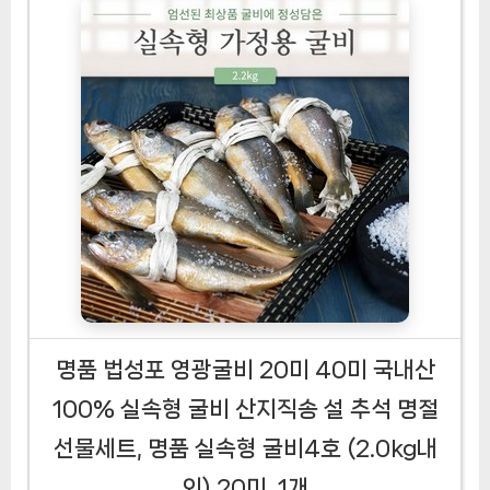
명품 법성포 영광굴비 20미 40미 국내산
100% 실속형 굴비 산지직송 설 추석 명절
선물세트, 명품 실속형 굴비4호 (2.0kg내
외) 20미, 1개