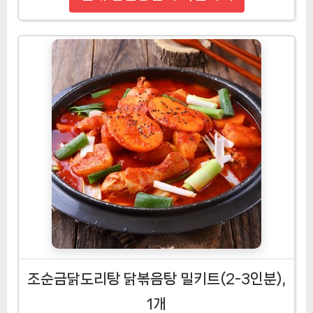
조순금닭도리탕 닭볶음탕 밀키트(2-3인분),
1개