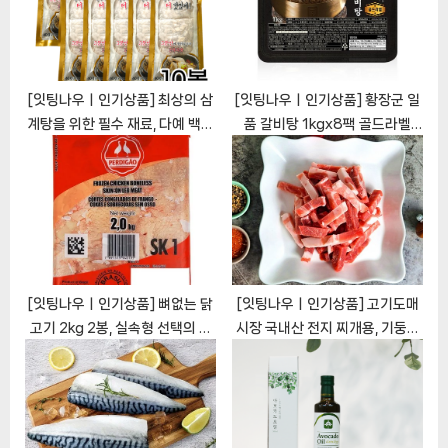
t
:
[잇팅나우ㅣ인기상품] 최상의 삼
[잇팅나우ㅣ인기상품] 황장군 일
계탕을 위한 필수 재료, 다예 백숙
품 갈비탕 1kgx8팩 골드라벨
삼계탕 재료 두마리용
[EatingNOWㅣ추천상품]
[EatingNOWㅣ추천상품]
[잇팅나우ㅣ인기상품] 뼈없는 닭
[잇팅나우ㅣ인기상품] 고기도매
고기 2kg 2봉, 실속형 선택의 정
시장 국내산 전지 찌개용, 기둥모
수 [EatingNOWㅣ추천상품]
양 1.5cm… [EatingNOWㅣ추
천상품]