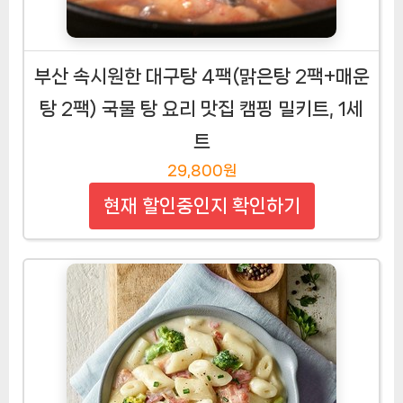
부산 속시원한 대구탕 4팩(맑은탕 2팩+매운
탕 2팩) 국물 탕 요리 맛집 캠핑 밀키트, 1세
트
29,800원
현재 할인중인지 확인하기