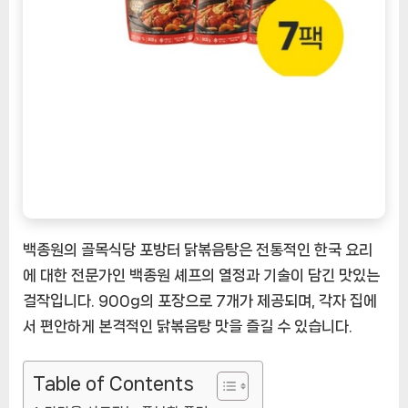
터
닭
볶
음
탕:
맛
의
절
정
을
향
한
백종원의 골목식당 포방터 닭볶음탕은 전통적인 한국 요리
탐
에 대한 전문가인 백종원 셰프의 열정과 기술이 담긴 맛있는
험
걸작입니다. 900g의 포장으로 7개가 제공되며, 각자 집에
[EatingNOW
서 편안하게 본격적인 닭볶음탕 맛을 즐길 수 있습니다.
ㅣ
추
천
Table of Contents
상