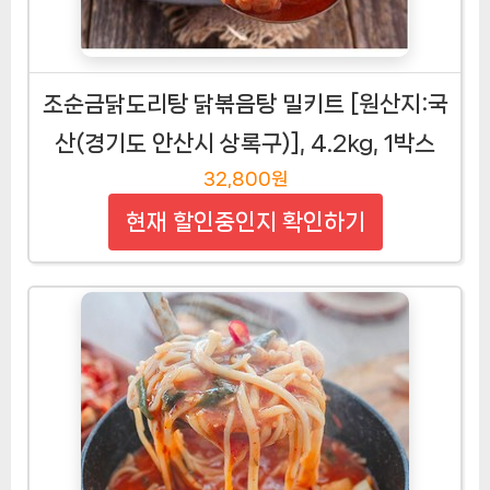
조순금닭도리탕 닭볶음탕 밀키트 [원산지:국
산(경기도 안산시 상록구)], 4.2kg, 1박스
32,800원
현재 할인중인지 확인하기