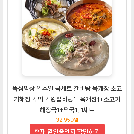
뚝심밥상 일주일 국세트 갈비탕 육개장 소고
기해장국 떡국 왕갈비탕1+육개장1+소고기
해장국1+떡국1, 1세트
32,950원
현재 할인중인지 확인하기