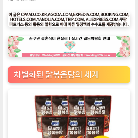
팅
나
우
ㅣ
인
기
상
품]
백
종
차별화된 닭볶음탕의 세계
원
의
골
목
식
당
포
방