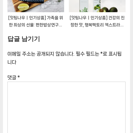
[잇팅나우ㅣ인기상품] 가족을 위
[잇팅나우ㅣ인기상품] 건강의 진
한 최상의 선물: 편한밥상연구소
정한 맛, 행복팩토리 엑스트라버
가시없는 고등어 [EatingNOW
진 아보카도 오일 [EatingNOW
답글 남기기
ㅣ추천상품]
ㅣ추천상품]
이메일 주소는 공개되지 않습니다.
필수 필드는
*
로 표시됩
니다
댓글
*