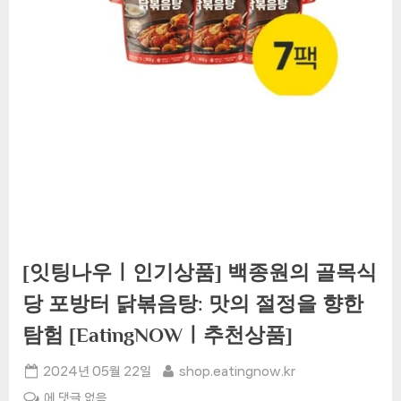
[잇팅나우ㅣ인기상품] 백종원의 골목식
당 포방터 닭볶음탕: 맛의 절정을 향한
탐험 [EatingNOWㅣ추천상품]
Posted
By
2024년 05월 22일
shop.eatingnow.kr
on
[잇
에 댓글 없음