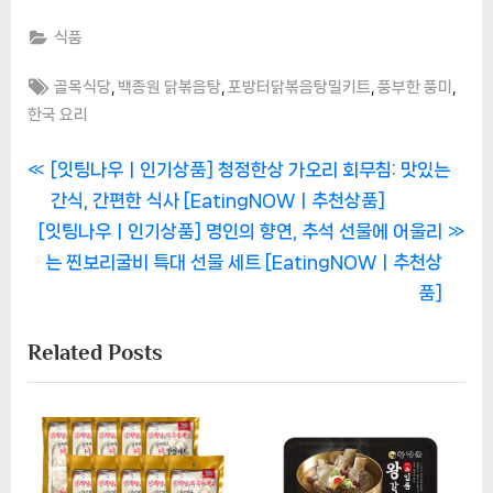
식품
Tags:
,
,
,
,
골목식당
백종원 닭볶음탕
포방터닭볶음탕밀키트
풍부한 풍미
한국 요리
글
P
[잇팅나우ㅣ인기상품] 청정한상 가오리 회무침: 맛있는
r
간식, 간편한 식사 [EatingNOWㅣ추천상품]
탐
N
e
[잇팅나우ㅣ인기상품] 명인의 향연, 추석 선물에 어울리
색
e
v
는 찐보리굴비 특대 선물 세트 [EatingNOWㅣ추천상
x
i
품]
t
o
Related Posts
P
u
o
s
s
P
t
o
:
s