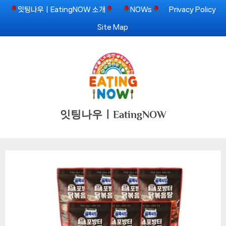
Skip
잇팅나우ㅣEatingNOW 소개
NOWs
Privacy Policy
to
Site Map
content
잇팅나우ㅣEatingNOW