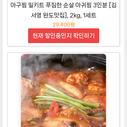
아구찜 밀키트 푸짐한 순살 아귀찜 3인분 [김
서영 완도맛집], 2kg, 1세트
29,400원
현재 할인중인지 확인하기