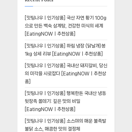
[잇팅나우ㅣ인기상품] 국산 자연 황기 100g
으로 만든 백숙 삼계탕, 건강한 미식의 세계
[EatingNOWㅣ추천상품]
[잇팅나우ㅣ인기상품] 하림 냉장 (닭날개)봉
1kg 상세 리뷰 [EatingNOWㅣ추천상품]
[잇팅나우ㅣ인기상품] 국내산 돼지갈비, 당신
의 미각을 사로잡다 [EatingNOWㅣ추천상
품]
[잇팅나우ㅣ인기상품] 행복한돈 국내산 냉동
뒷장족 쫄데기: 깊은 맛의 비밀
[EatingNOWㅣ추천상품]
[잇팅나우ㅣ인기상품] 소스야의 매운 불족발
불닭 소스, 매콤한 맛의 결정체