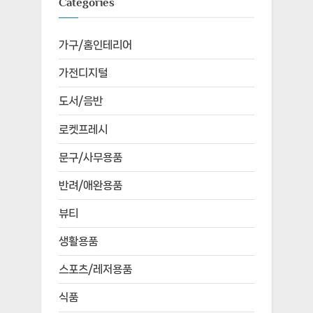
Categories
가구/홈인테리어
가전디지털
도서/음반
로켓프레시
문구/사무용품
반려/애완용품
뷰티
생활용품
스포츠/레저용품
식품