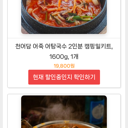
천어담 어죽 어탕국수 2인분 캠핑밀키트,
1600g, 1개
19,800원
현재 할인중인지 확인하기