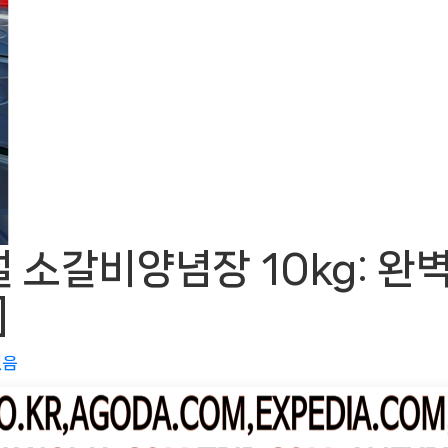
 소갈비양념장 10kg: 완
]
없음