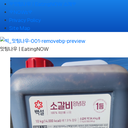
Skip
🌹잇팅나우ㅣEatingNOW 소개🌹
to
🌹NOWs🌹
content
Privacy Policy
Site Map
잇팅나우ㅣEatingNOW