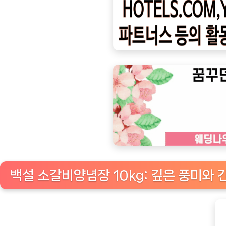
ㅣ
인
기
상
품]
백
설
소
갈
비
양
념
백설 소갈비양념장 10kg: 깊은 풍미와
장
10kg:
완
벽