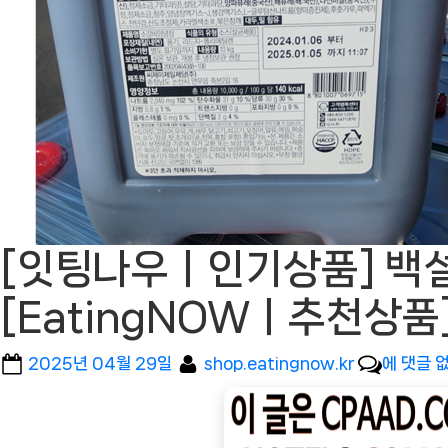
[잇팅나우ㅣ인기상품] 백설
[EatingNOWㅣ추천상품
Posted
By
[잇
2025년 04월 29일
shop.eatingnow.kr
에 댓글 
on
팅
나
우