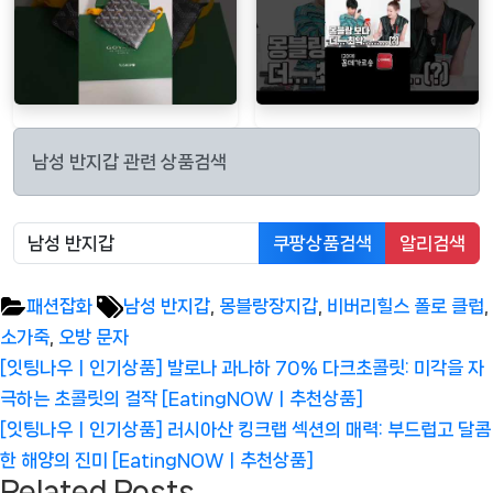
남성 반지갑 관련 상품검색
쿠팡상품검색
알리검색
Tags:
패션잡화
남성 반지갑
,
몽블랑장지갑
,
비버리힐스 폴로 클럽
,
소가죽
,
오방 문자
글
Previous
[잇팅나우ㅣ인기상품] 발로나 과나하 70% 다크초콜릿: 미각을 자
탐
Post:
극하는 초콜릿의 걸작 [EatingNOWㅣ추천상품]
색
Next
[잇팅나우ㅣ인기상품] 러시아산 킹크랩 섹션의 매력: 부드럽고 달콤
Post:
한 해양의 진미 [EatingNOWㅣ추천상품]
Related Posts