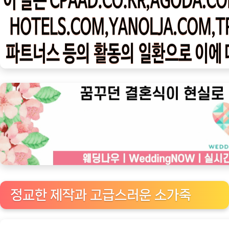
우
ㅣ
인
기
상
품]
명
품
의
정
수:
비
버
리
정교한 제작과 고급스러운 소가죽
힐
스