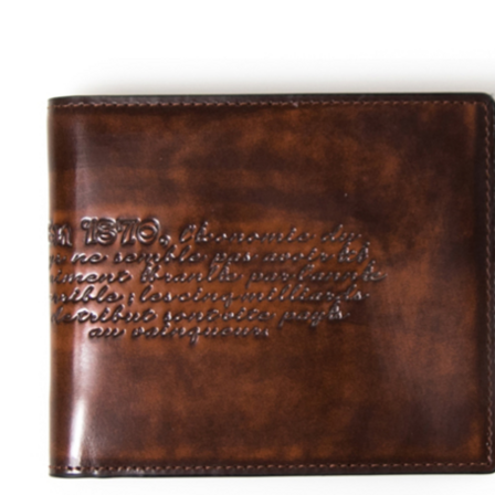
폴
로
클
럽
남
성
반
지
갑
[Eatin
ㅣ
추
천
상
품]