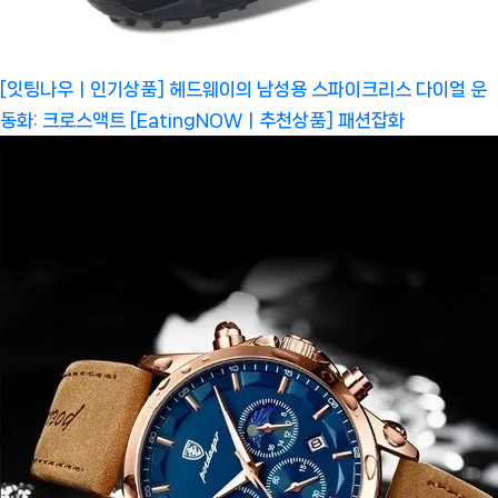
[잇팅나우ㅣ인기상품] 헤드웨이의 남성용 스파이크리스 다이얼 운
동화: 크로스액트 [EatingNOWㅣ추천상품]
패션잡화