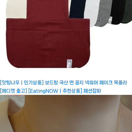
[잇팅나우ㅣ인기상품] 보드랑 국산 면 골지 넥워머 페이크 목폴라
[메디캣 출고] [EatingNOWㅣ추천상품]
패션잡화