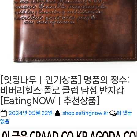
[잇팅나우ㅣ인기상품] 명품의 정수:
비버리힐스 폴로 클럽 남성 반지갑
[EatingNOWㅣ추천상품]
Posted
By
[잇
2024년 05월 22일
shop.eatingnow.kr
에 댓글
on
팅
없음
나