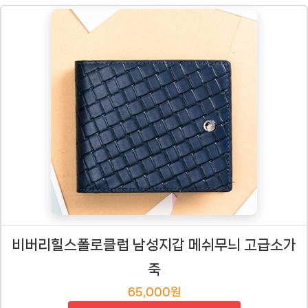
비버리힐스폴로클럽 남성지갑 메쉬무늬 고급소가
죽
65,000원