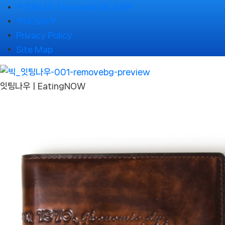
Skip
🌹잇팅나우ㅣEatingNOW 소개🌹
to
🌹NOWs🌹
content
Privacy Policy
Site Map
잇팅나우ㅣEatingNOW