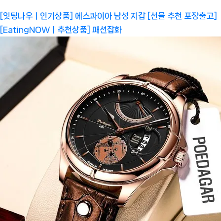
[잇팅나우ㅣ인기상품] 에스콰이아 남성 지갑 [선물 추천 포장출고]
[EatingNOWㅣ추천상품]
패션잡화