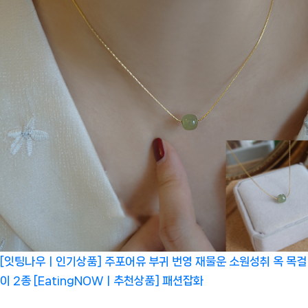
[잇팅나우ㅣ인기상품] 주포어유 부귀 번영 재물운 소원성취 옥 목걸
이 2종 [EatingNOWㅣ추천상품]
패션잡화