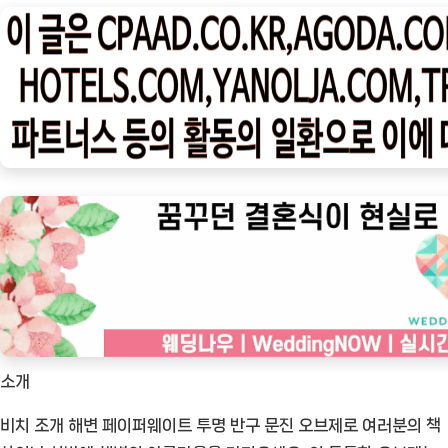
나
우
ㅣ
인
기
상
품]
매
혹
적
인
해
변
의
소개
보
비치 조개 해변 페이퍼웨이트 투명 반구 문진 오브제로 여러분의 책
물: