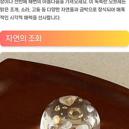
상이나 선반에 해변의 아름다움을 가져오세요. 이 독특한 오브제는
비
맑은 조개, 소라, 고둥 등 다양한 자연물과 금박으로 장식되어 매혹
치
적인 시각적 매력을 선사합니다.
조
개
해
자연의 조화
변
페
이
퍼
웨
이
트
투
명
반
구