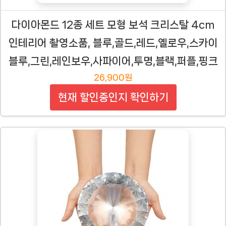
다이아몬드 12종 세트 모형 보석 크리스탈 4cm
인테리어 촬영소품, 블루,골드,레드,옐로우,스카이
블루,그린,레인보우,사파이어,투명,블랙,퍼플,핑크
26,900원
현재 할인중인지 확인하기