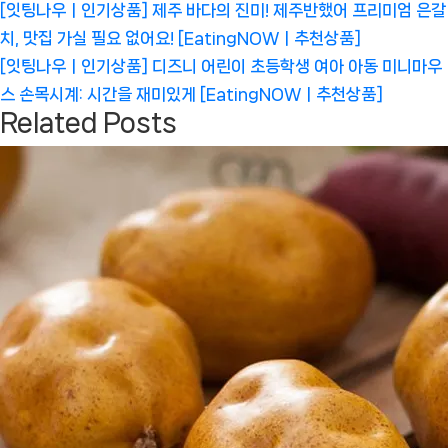
글
Previous
[잇팅나우ㅣ인기상품] 제주 바다의 진미! 제주반했어 프리미엄 은갈
탐
Post:
치, 맛집 가실 필요 없어요! [EatingNOWㅣ추천상품]
색
Next
[잇팅나우ㅣ인기상품] 디즈니 어린이 초등학생 여아 아동 미니마우
Post:
스 손목시계: 시간을 재미있게 [EatingNOWㅣ추천상품]
Related Posts