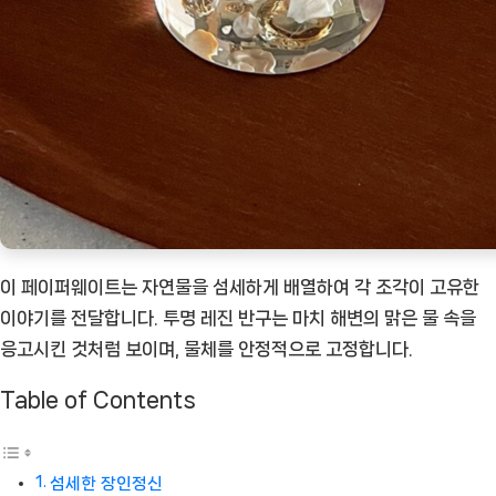
문
진
오
브
제
[Eatin
ㅣ
추
천
이 페이퍼웨이트는 자연물을 섬세하게 배열하여 각 조각이 고유한
상
이야기를 전달합니다. 투명 레진 반구는 마치 해변의 맑은 물 속을
품]
응고시킨 것처럼 보이며, 물체를 안정적으로 고정합니다.
Table of Contents
섬세한 장인정신