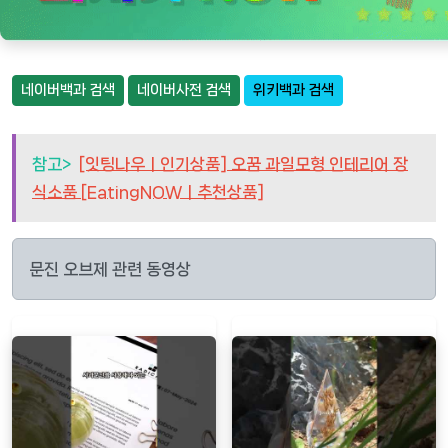
네이버백과 검색
네이버사전 검색
위키백과 검색
참고>
[잇팅나우ㅣ인기상품] 오꿈 과일모형 인테리어 장
식소품 [EatingNOWㅣ추천상품]
문진 오브제 관련 동영상