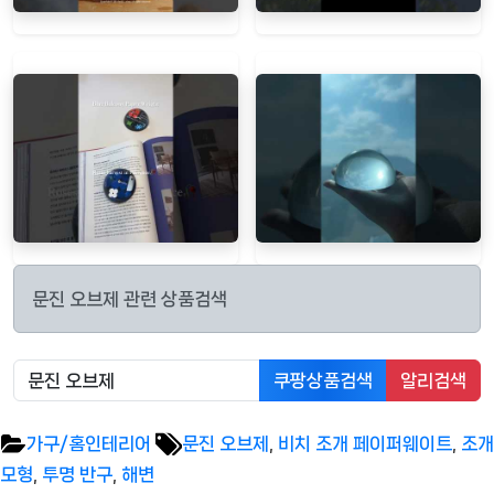
문진 오브제 관련 상품검색
쿠팡상품검색
알리검색
Tags:
가구/홈인테리어
문진 오브제
,
비치 조개 페이퍼웨이트
,
조개
모형
,
투명 반구
,
해변