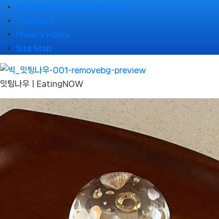
Skip
🌹잇팅나우ㅣEatingNOW 소개🌹
to
🌹NOWs🌹
content
Privacy Policy
Site Map
잇팅나우ㅣEatingNOW