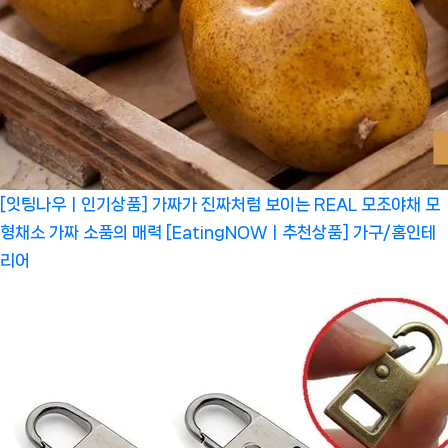
[잇팅나우ㅣ인기상품] 가짜가 진짜처럼 보이는 REAL 모조야채 모
형채소 가짜 소품의 매력 [EatingNOWㅣ추천상품]
가구/홈인테
리어