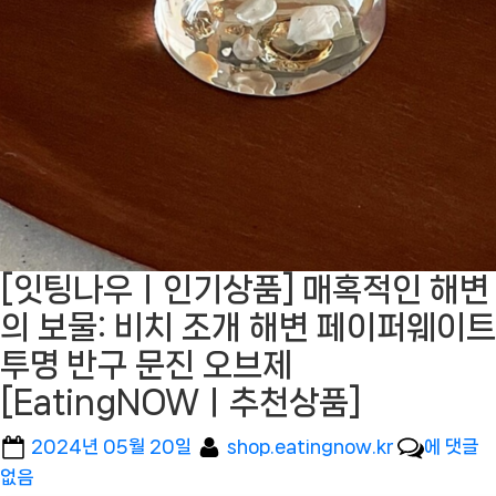
[잇팅나우ㅣ인기상품] 매혹적인 해변
의 보물: 비치 조개 해변 페이퍼웨이트
투명 반구 문진 오브제
[EatingNOWㅣ추천상품]
Posted
By
[잇
2024년 05월 20일
shop.eatingnow.kr
에 댓글
on
팅
없음