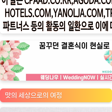
우
ㅣ
인
기
상
품]
맛
있
는
해
물
의
향
연:
맛의 세상으로의 여정
오
성