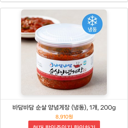
바담바담 순살 양념게장 (냉동), 1개, 200g
8,910원
현재 할인중인지 확인하기