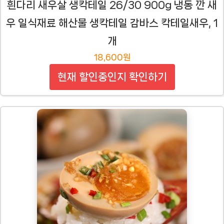
흰다리 새우살 생칵테일 26/30 900g 냉동 깐 새
우 일식재료 해산물 생칵테일 감바스 칵테일새우, 1
개
18,600원
현재 할인중인지 확인하기