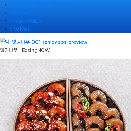
Skip
🌹잇팅나우ㅣEatingNOW 소개🌹
to
🌹NOWs🌹
content
Privacy Policy
Site Map
잇팅나우ㅣEatingNOW