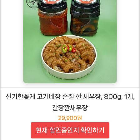
신기한꽃게 고가네장 손질 깐 새우장, 800g, 1개,
간장깐새우장
29,900원
현재 할인중인지 확인하기