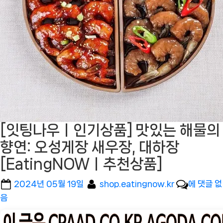
[잇팅나우ㅣ인기상품] 맛있는 해물의
향연: 오성게장 새우장, 대하장
[EatingNOWㅣ추천상품]
Posted
By
[잇
2024년 05월 19일
shop.eatingnow.kr
에 댓글 없
on
팅
음
나