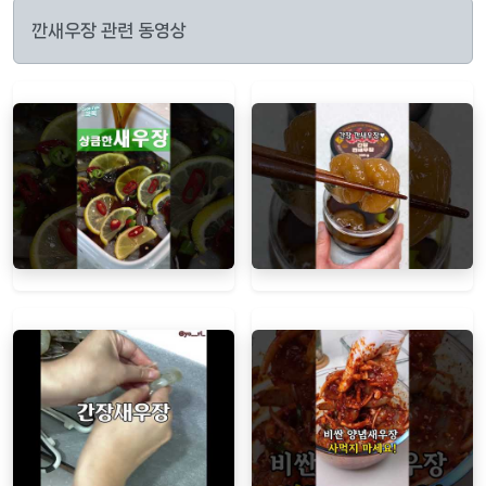
깐새우장 관련 동영상