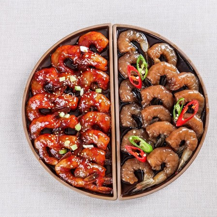
게
장
새
우
장,
대
하
장
[Eating
ㅣ
추
천
상
품]