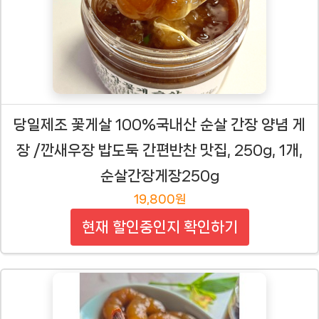
당일제조 꽃게살 100%국내산 순살 간장 양념 게
장 /깐새우장 밥도둑 간편반찬 맛집, 250g, 1개,
순살간장게장250g
19,800원
현재 할인중인지 확인하기