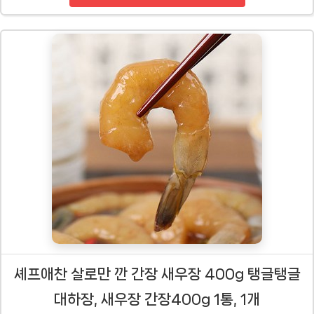
셰프애찬 살로만 깐 간장 새우장 400g 탱글탱글
대하장, 새우장 간장400g 1통, 1개