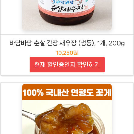
바담바담 순살 간장 새우장 (냉동), 1개, 200g
10,250원
현재 할인중인지 확인하기