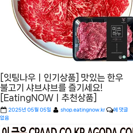
[잇팅나우ㅣ인기상품] 맛있는 한우
불고기 샤브샤브를 즐기세요!
[EatingNOWㅣ추천상품]
Posted
By
[잇
2025년 05월 05일
shop.eatingnow.kr
에 댓글
on
팅
없음
나