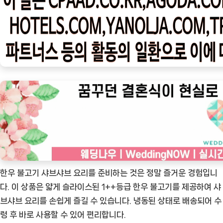
우
ㅣ
인
기
상
품]
맛
있
는
한
우
불
고
한우 불고기 샤브샤브 요리를 준비하는 것은 정말 즐거운 경험입니
기
다. 이 상품은 얇게 슬라이스된 1++등급 한우 불고기를 제공하여 샤
샤
브샤브 요리를 손쉽게 즐길 수 있습니다. 냉동된 상태로 배송되어 수
브
령 후 바로 사용할 수 있어 편리합니다.