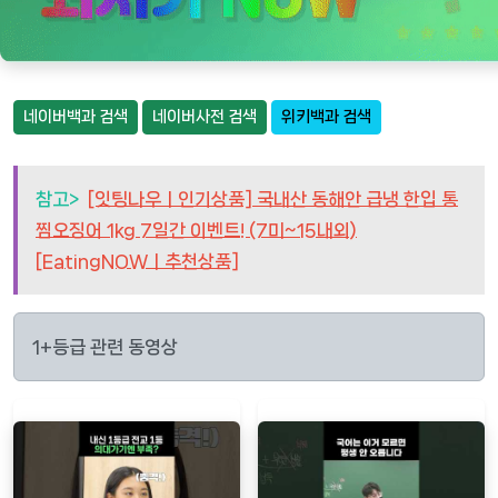
네이버백과 검색
네이버사전 검색
위키백과 검색
참고>
[잇팅나우ㅣ인기상품] 국내산 동해안 급냉 한입 통
찜오징어 1kg 7일간 이벤트! (7미~15내외)
[EatingNOWㅣ추천상품]
1+등급 관련 동영상