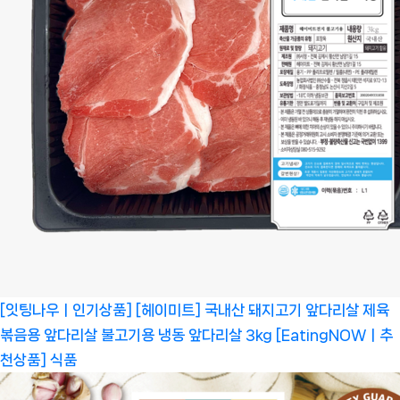
[잇팅나우ㅣ인기상품] [헤이미트] 국내산 돼지고기 앞다리살 제육
볶음용 앞다리살 불고기용 냉동 앞다리살 3kg [EatingNOWㅣ추
천상품]
식품