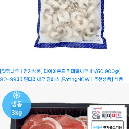
[잇팅나우ㅣ인기상품] 다이아몬드 칵테일새우 41/50 900g(
80~99미) 흰다리새우 감바스 [EatingNOWㅣ추천상품]
식품