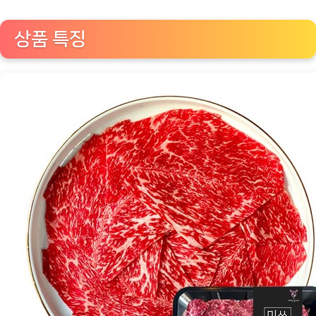
샤
브
상품 특징
를
즐
기
세
요!
[Eatin
ㅣ
추
천
상
품]