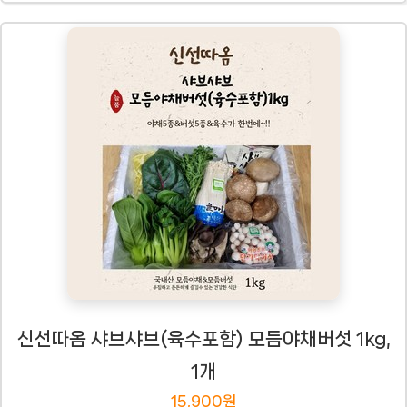
신선따옴 샤브샤브(육수포함) 모듬야채버섯 1kg,
1개
15,900원