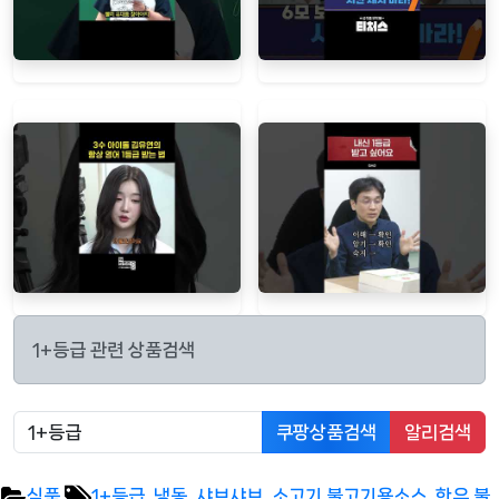
1+등급 관련 상품검색
쿠팡상품검색
알리검색
Tags:
식품
1+등급
,
냉동
,
샤브샤브
,
소고기 불고기용소스
,
한우 불