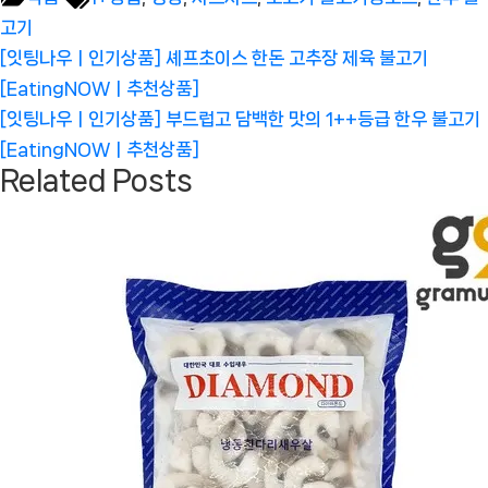
고기
글
Previous
[잇팅나우ㅣ인기상품] 셰프초이스 한돈 고추장 제육 불고기
탐
Post:
[EatingNOWㅣ추천상품]
색
Next
[잇팅나우ㅣ인기상품] 부드럽고 담백한 맛의 1++등급 한우 불고기
Post:
[EatingNOWㅣ추천상품]
Related Posts