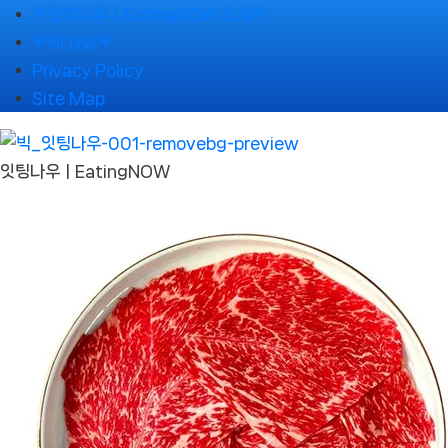
Skip
🌹잇팅나우ㅣEatingNOW 소개🌹
to
🌹NOWs🌹
content
Privacy Policy
Site Map
잇팅나우ㅣEatingNOW