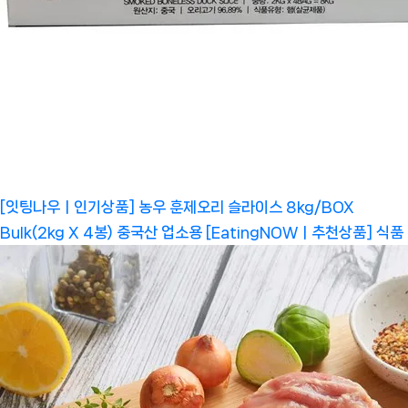
[잇팅나우ㅣ인기상품] 농우 훈제오리 슬라이스 8kg/BOX
Bulk(2kg X 4봉) 중국산 업소용 [EatingNOWㅣ추천상품]
식품