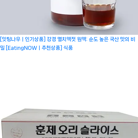
[잇팅나우ㅣ인기상품] 강경 멸치액젓 원액: 순도 높은 국산 맛의 비
밀 [EatingNOWㅣ추천상품]
식품