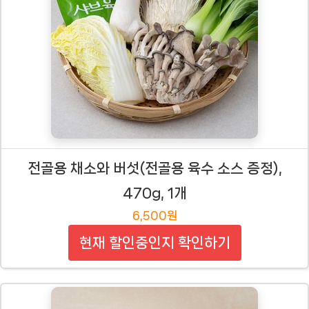
전골용 채소와 버섯(전골용 육수 소스 증정),
470g, 1개
6,500원
현재 할인중인지 확인하기