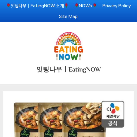
Skip
잇팅나우ㅣEatingNOW 소개
NOWs
Privacy Policy
to
Site Map
content
잇팅나우ㅣEatingNOW