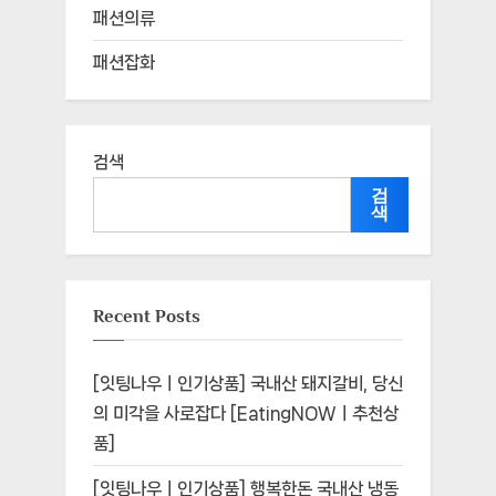
패션의류
패션잡화
검색
검
색
Recent Posts
[잇팅나우ㅣ인기상품] 국내산 돼지갈비, 당신
의 미각을 사로잡다 [EatingNOWㅣ추천상
품]
[잇팅나우ㅣ인기상품] 행복한돈 국내산 냉동