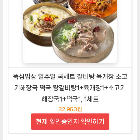
뚝심밥상 일주일 국세트 갈비탕 육개장 소고
기해장국 떡국 왕갈비탕1+육개장1+소고기
해장국1+떡국1, 1세트
32,950원
현재 할인중인지 확인하기