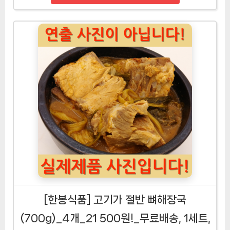
[한봉식품] 고기가 절반 뼈해장국
(700g)_4개_21 500원!_무료배송, 1세트,