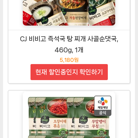
CJ 비비고 즉석국 탕 찌개 사골순댓국,
460g, 1개
5,180원
현재 할인중인지 확인하기