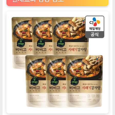
자
탕,
맛
있
는
겨
울
밥
상
의
열
쇠
[EatingNOW
ㅣ
추
천
상
품]