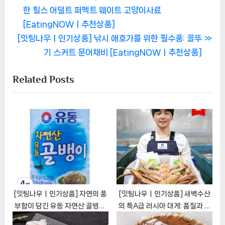
r
한 힐스 어덜트 퍼펙트 웨이트 고양이사료
탐
e
[EatingNOWㅣ추천상품]
색
N
v
[잇팅나우ㅣ인기상품] 낚시 애호가를 위한 필수품: 꼴뚜
e
i
기 스커트 문어채비 [EatingNOWㅣ추천상품]
x
o
Related Posts
t
u
P
s
o
P
s
o
t
s
:
t
:
[잇팅나우ㅣ인기상품] 자연의 풍
[잇팅나우ㅣ인기상품] 새벽수산
부함이 담긴 유동 자연산 골뱅이:
의 특A급 러시아 대게: 품질과 맛
건강과 맛의 완벽한 조화
의 향연 [EatingNOWㅣ추천상