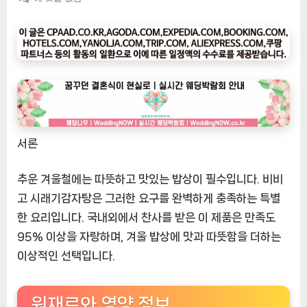
팅
나
우
ㅣ
인
기
상
품]
서론
만
족
도
추운 겨울철에는 따뜻하고 맛있는 밥상이 필수입니다. 비비
95%
고 시래기감자탕은 그러한 요구를 완벽하게 충족하는 특별
이
한 요리입니다. 국내외에서 찬사를 받은 이 제품은 만족도
상!
95% 이상을 자랑하며, 겨울 밥상에 맛과 따뜻함을 더하는
비
이상적인 선택입니다.
비
고
감
원재료와 영양 정보