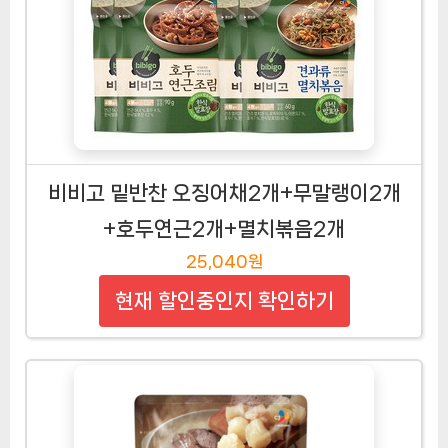
비비고 밑반찬 오징어채2개+무말랭이2개
+호두연근2개+멸치볶음2개
25,040원
현재 할인중인지 확인하기