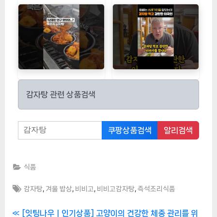
감자탕 관련 상품검색
쿠팡상품검색
알리검색
식품
Tags:
,
,
,
,
감자탕
겨울 밥상
비비고
비비고감자탕
즉석조리식품
글
P
[잇팅나우ㅣ인기상품] 고양이의 건강한 체중 관리를 위