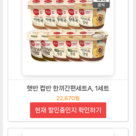
햇반 컵반 한끼간편세트A, 1세트
22,870원
현재 할인중인지 확인하기