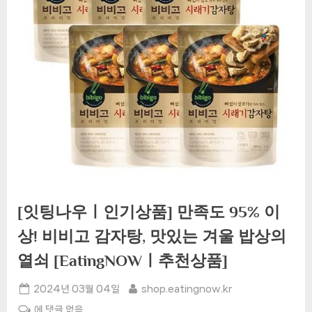
[잇팅나우ㅣ인기상품] 만족도 95% 이
상! 비비고 감자탕, 맛있는 겨울 밥상의
열쇠 [EatingNOWㅣ추천상품]
Posted
By
2024년 03월 04일
shop.eatingnow.kr
on
[잇
에 댓글 없음