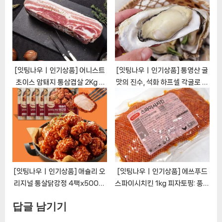
[EatingNOWㅣ추천상품]
품]
[잇팅나우ㅣ인기상품] 어니스트
[잇팅나우ㅣ인기상품] 통영산 굴
초이스 암퇘지 통삼겹살 2Kg –
맛의 진수, 석화 하프셀 각굴로 건
맛있고 건강한 선택
강한 삶 [EatingNOWㅣ추천상
[EatingNOWㅣ추천상품]
품]
[잇팅나우ㅣ인기상품] 애슐리 오
[잇팅나우ㅣ인기상품] 에쓰푸드
리지널 통살닭강정 4팩x500G:
스파이시치킨 1kg 피자토핑: 풍부
깊은 맛과 진한 향으로 즐기는 홈
한 향미와 탱글한 식감의 완벽한
답글 남기기
메이드 닭강정 [EatingNOWㅣ
토핑 [EatingNOWㅣ추천상품]
추천상품]