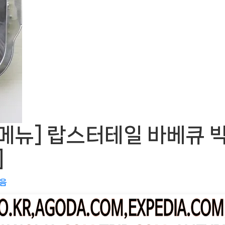
뉴] 랍스터테일 바베큐 박스
]
없음