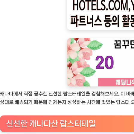
ㅣ
인
기
상
품]
[르
메
뉴]
랍
스
터
캐나다에서 직접 공수한 신선한 랍스터테일을 경험해보세요. 이 바베
테
상태로 배송되기 때문에 언제든지 상상하는 시간에 맛있는 랍스터 요
일
바
신선한 캐나다산 랍스터테일
베
큐