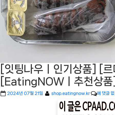
[잇팅나우ㅣ인기상품] [르메
[EatingNOWㅣ추천상품
Posted
By
[잇
2024년 07월 21일
shop.eatingnow.kr
에 댓글 
on
팅
나
우