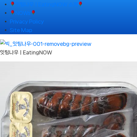
Skip
잇팅나우ㅣEatingNOW 소개
to
NOWs
content
Privacy Policy
Site Map
잇팅나우ㅣEatingNOW