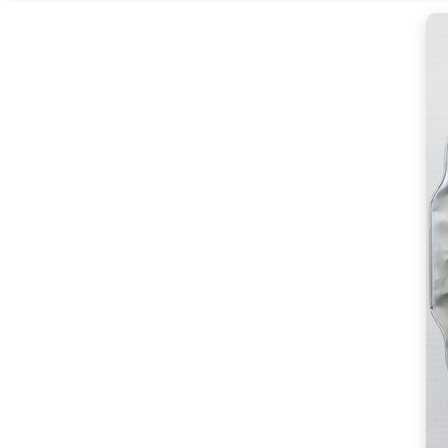
박
스,
340g
내
외
(3
개)
[Eating
ㅣ
추
천
상
품]