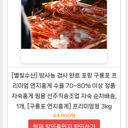
[별빛수산] 방사능 검사 완료 포항 구룡포 프
리미엄 연지홍게 수율 70~80% 이상 정품
자숙홍게 찜용 선주직송조업 자숙 순차배송,
1개, [구룡포 연지홍게] 프리미엄형 3kg
44,900원
현재 할인중인지 확인하기