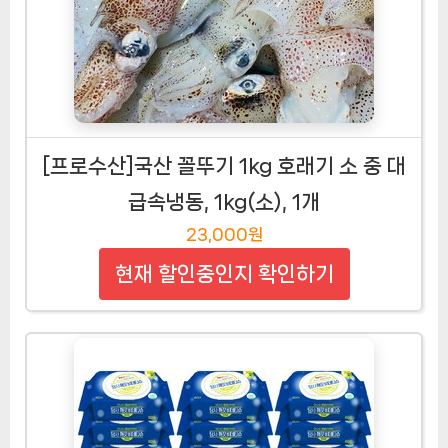
[프로수산]국산 꼴뚜기 1kg 호래기 소 중 대
급속냉동, 1kg(소), 1개
23,000원
현재 할인중인지 확인하기