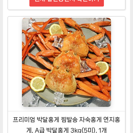
프리미엄 박달홍게 찜발송 자숙홍게 연지홍
게, A급 박달홍게 3kg(5미), 1개