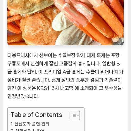
제
대
게
홍
게
포
항
찜
따봉프레시에서 선보이는 수율보장 황제 대게 홍게는 포항
발
구룡포에서 신선하게 잡힌 고품질의 홍게입니다. 일반형 B
송
[EatingNOW
급 홍게와 달리, 이 프리미엄 A급 홍게는 수율이 뛰어나며 가
ㅣ
성비가 훨씬 좋습니다. 홍게 장인의 풍부한 경험과 기술력이
추
담긴 이 상품은 KBS1 ‘6시 내고향’에 소개되어 그 우수성을
천
인정받았습니다.
상
품]
Table of Contents
신선도와 품질 관리
선장님의 노하우