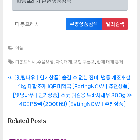
따봉프레시 관련 상품검색
쿠팡상품검색
알리검색
식품
Tags:
,
,
,
,
따봉프레시
수율보장
자숙대게
포항 구룡포
황제 대게 홍게
글
P
[잇팅나우ㅣ인기상품] 숨길 수 없는 진미, 냉동 개조개살
r
L 1kg 대합조개 IQF 미역국 [EatingNOWㅣ추천상품]
탐
N
e
[잇팅나우ㅣ인기상품] 쏘굿 튀김용 노바시새우 300g
색
e
v
40미*5팩 (200마리) [EatingNOWㅣ추천상품]
x
i
Related Posts
t
o
P
u
o
s