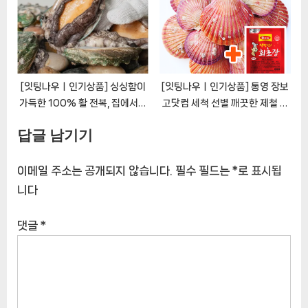
[잇팅나우ㅣ인기상품] 싱싱함이
[잇팅나우ㅣ인기상품] 통영 장보
가득한 100% 활 전복, 집에서도
고닷컴 세척 선별 깨끗한 제철 가
명절 즐거움을 선사하세요!
리비 (초장 서비스)
답글 남기기
[EatingNOWㅣ추천상품]
[EatingNOWㅣ추천상품]
이메일 주소는 공개되지 않습니다.
필수 필드는
*
로 표시됩
니다
댓글
*