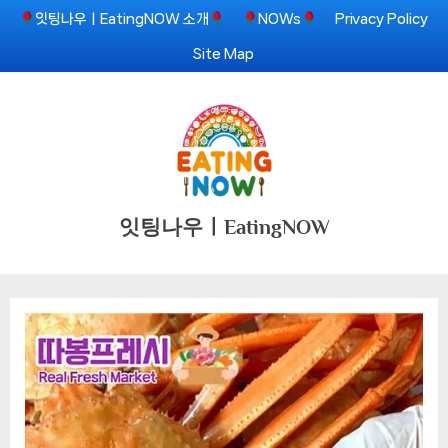
Skip
잇팅나우ㅣEatingNOW 소개
NOWs
Privacy Policy
to
Site Map
content
잇팅나우ㅣEatingNOW