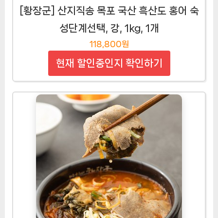
[황장군] 산지직송 목포 국산 흑산도 홍어 숙
성단계선택, 강, 1kg, 1개
118,800원
현재 할인중인지 확인하기