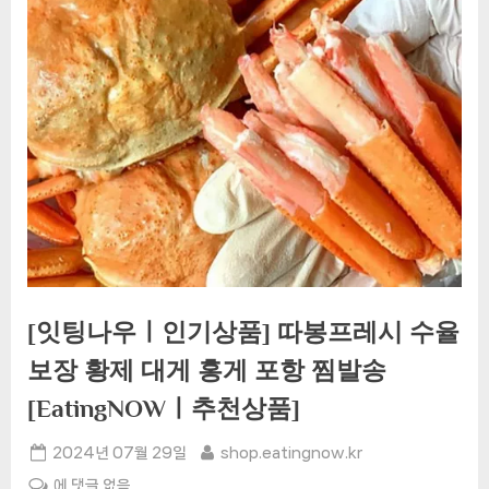
[잇팅나우ㅣ인기상품] 따봉프레시 수율
보장 황제 대게 홍게 포항 찜발송
[EatingNOWㅣ추천상품]
Posted
By
2024년 07월 29일
shop.eatingnow.kr
on
[잇
에 댓글 없음