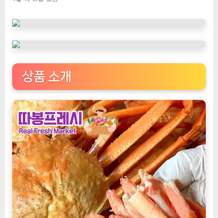
팅
나
우
ㅣ
인
기
상품 소개
상
품]
따
봉
프
레
시
수
율
보
장
황