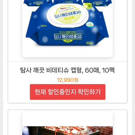
탐사 깨끗 비데티슈 캡형, 60매, 10팩
12,990원
현재 할인중인지 확인하기