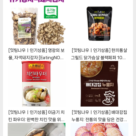
s
P
t
o
:
s
t
:
[잇팅나우ㅣ인기상품] 영광의 보
[잇팅나우ㅣ인기상품] 한끼통살
물, 자색돼지감자 [EatingNOW
그릴드 닭가슴살 블랙페퍼 100g
ㅣ추천상품]
20개입 [EatingNOWㅣ추천상
품]
[잇팅나우ㅣ인기상품] 이금기 치
[잇팅나우ㅣ인기상품] 배대감집
킨 파우더: 완벽한 치킨 맛을 위한
누룽지: 전통의 맛을 담은 건강한
필수 조미료 [EatingNOWㅣ추
선택 [EatingNOWㅣ추천상품]
천상품]