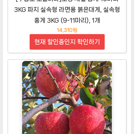
3KG 파지 실속형 라면용 붉은대게, 실속형
홍게 3KG (9-11마리), 1개
14,310원
현재 할인중인지 확인하기