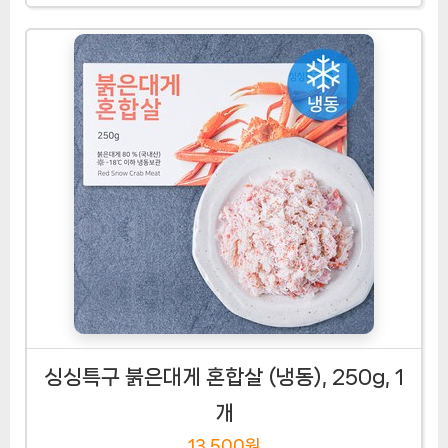
싱싱특구 붉은대게 혼합살 (냉동), 250g, 1
개
13,500원