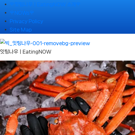
Skip
🌹잇팅나우ㅣEatingNOW 소개🌹
to
🌹NOWs🌹
content
Privacy Policy
Site Map
잇팅나우ㅣEatingNOW