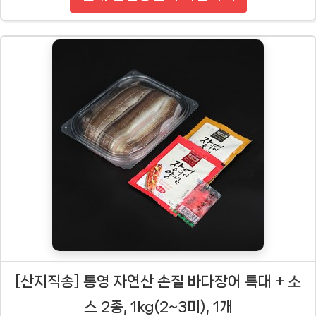
[산지직송] 통영 자연산 손질 바다장어 특대 + 소
스 2종, 1kg(2~3미), 1개