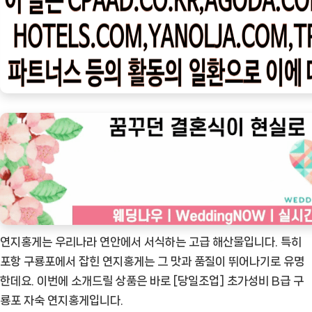
우
ㅣ
인
기
상
품]
[당
일
조
업]
초
가
성
연지홍게는 우리나라 연안에서 서식하는 고급 해산물입니다. 특히
비
포항 구룡포에서 잡힌 연지홍게는 그 맛과 품질이 뛰어나기로 유명
B
한데요. 이번에 소개드릴 상품은 바로 [당일조업] 초가성비 B급 구
급
룡포 자숙 연지홍게입니다.