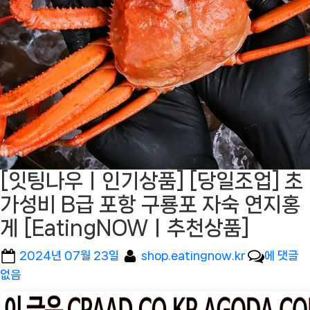
[잇팅나우ㅣ인기상품] [당일조업] 초
가성비 B급 포항 구룡포 자숙 연지홍
게 [EatingNOWㅣ추천상품]
Posted
By
[잇
2024년 07월 23일
shop.eatingnow.kr
에 댓글
on
팅
없음
나