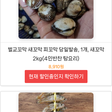
벌교꼬막 새꼬막 피꼬막 당일발송, 1개, 새꼬막
2kg(4인반찬 탕요리)
8,910원
현재 할인중인지 확인하기