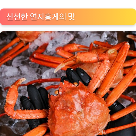
포
항
신선한 연지홍게의 맛
구
룡
포
자
숙
연
지
홍
게
[Eatin
ㅣ
추
천
상