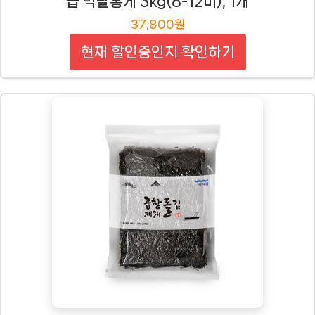
급 박달홍게 3kg(8-12미), 1개
37,800원
현재 할인중인지 확인하기