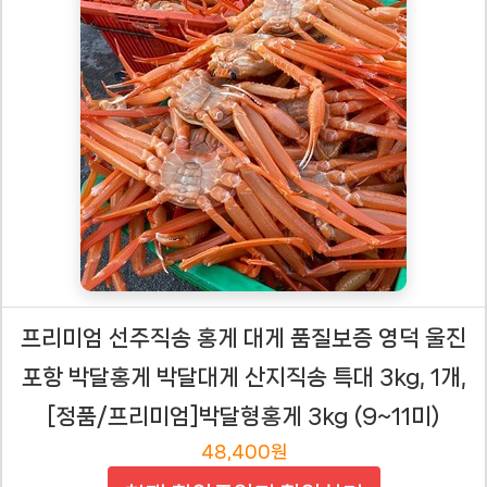
프리미엄 선주직송 홍게 대게 품질보증 영덕 울진
포항 박달홍게 박달대게 산지직송 특대 3kg, 1개,
[정품/프리미엄]박달형홍게 3kg (9~11미)
48,400원