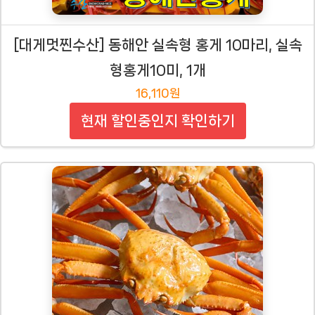
[대게멋찐수산] 동해안 실속형 홍게 10마리, 실속
형홍게10미, 1개
16,110원
현재 할인중인지 확인하기