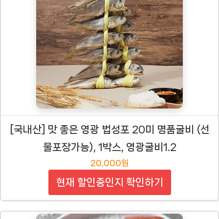
[국내산] 맛 좋은 영광 법성포 20미 명품굴비 (선
물포장가능), 1박스, 영광굴비1.2
20,000원
현재 할인중인지 확인하기