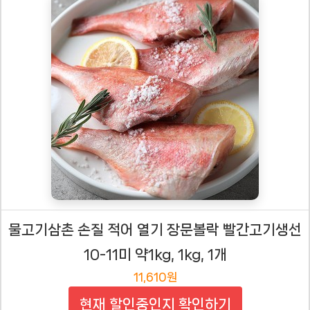
물고기삼촌 손질 적어 열기 장문볼락 빨간고기생선
10-11미 약1kg, 1kg, 1개
11,610원
현재 할인중인지 확인하기