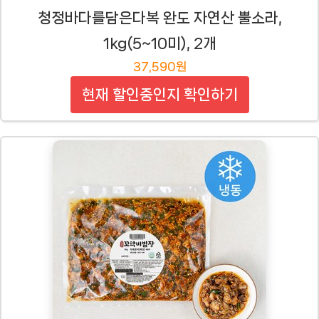
청정바다를담은다복 완도 자연산 뿔소라,
1kg(5~10미), 2개
37,590원
현재 할인중인지 확인하기