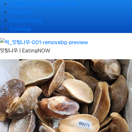
Skip
🌹잇팅나우ㅣEatingNOW 소개🌹
to
🌹NOWs🌹
content
Privacy Policy
Site Map
잇팅나우ㅣEatingNOW