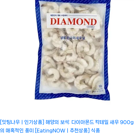
[잇팅나우ㅣ인기상품] 해양의 보석: 다이아몬드 칵테일 새우 900g
의 매혹적인 풍미 [EatingNOWㅣ추천상품]
식품