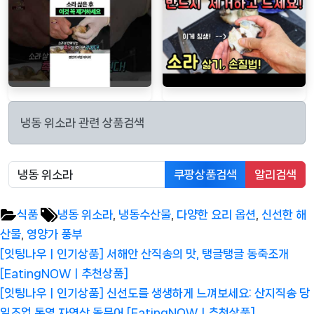
냉동 위소라 관련 상품검색
쿠팡상품검색
알리검색
Tags:
식품
냉동 위소라
,
냉동수산물
,
다양한 요리 옵션
,
신선한 해
산물
,
영양가 풍부
글
Previous
[잇팅나우ㅣ인기상품] 서해안 산직송의 맛, 탱글탱글 동죽조개
탐
Post:
[EatingNOWㅣ추천상품]
색
Next
[잇팅나우ㅣ인기상품] 신선도를 생생하게 느껴보세요: 산지직송 당
Post:
일조업 통영 자연산 돌문어 [EatingNOWㅣ추천상품]