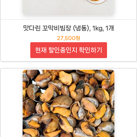
맛다린 꼬막비빔장 (냉동), 1kg, 1개
27,500원
현재 할인중인지 확인하기