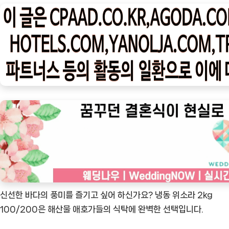
나
우
ㅣ
인
기
상
품]
냉
동
위
소
라
2kg
으
신선한 바다의 풍미를 즐기고 싶어 하신가요? 냉동 위소라 2kg
로
100/200은 해산물 애호가들의 식탁에 완벽한 선택입니다.
맛