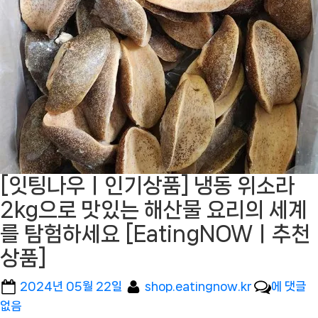
[잇팅나우ㅣ인기상품] 냉동 위소라
2kg으로 맛있는 해산물 요리의 세계
를 탐험하세요 [EatingNOWㅣ추천
상품]
Posted
By
[잇
2024년 05월 22일
shop.eatingnow.kr
에 댓글
on
팅
없음