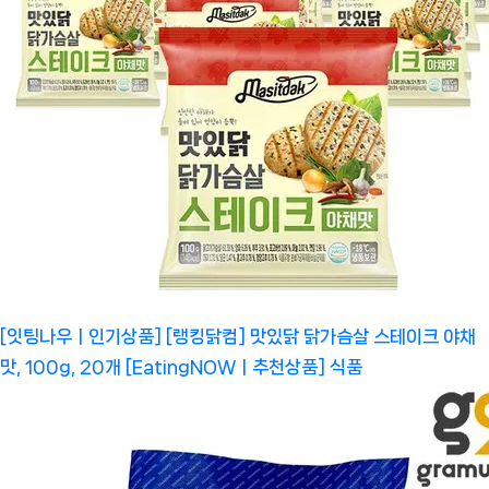
[잇팅나우ㅣ인기상품] [랭킹닭컴] 맛있닭 닭가슴살 스테이크 야채
맛, 100g, 20개 [EatingNOWㅣ추천상품]
식품