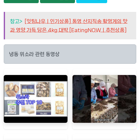
참고>
[잇팅나우ㅣ인기상품] 통영 산지직송 활멍게의 맛
과 영양 가득 담은 4kg 대박 [EatingNOWㅣ추천상품]
냉동 위소라 관련 동영상