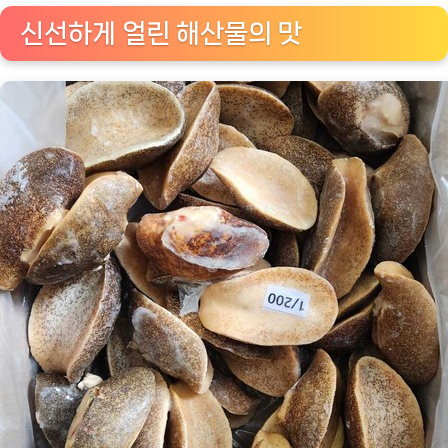
있
신선하게 얼린 해산물의 맛
는
해
산
물
요
리
의
세
계
를
탐
험
하
세
요