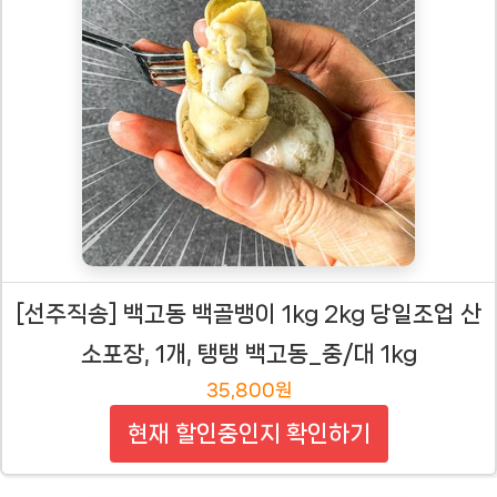
[선주직송] 백고동 백골뱅이 1kg 2kg 당일조업 산
소포장, 1개, 탱탱 백고동_중/대 1kg
35,800원
현재 할인중인지 확인하기