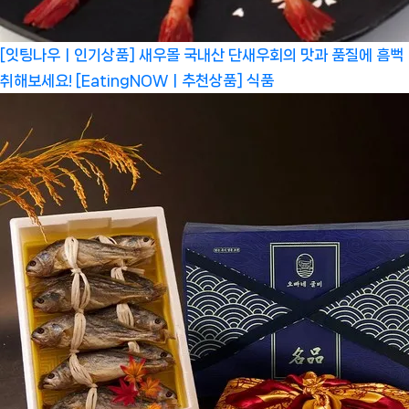
[잇팅나우ㅣ인기상품] 새우몰 국내산 단새우회의 맛과 품질에 흠뻑
취해보세요! [EatingNOWㅣ추천상품]
식품