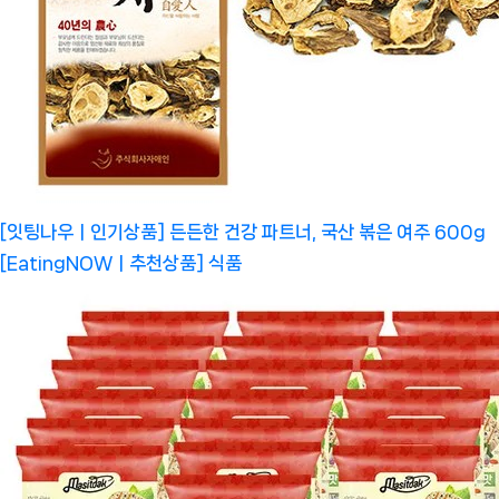
[잇팅나우ㅣ인기상품] 든든한 건강 파트너, 국산 볶은 여주 600g
[EatingNOWㅣ추천상품]
식품