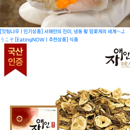
[잇팅나우ㅣ인기상품] 서해안의 진미, 냉동 활 암꽃게의 세계へよ
うこそ [EatingNOWㅣ추천상품]
식품