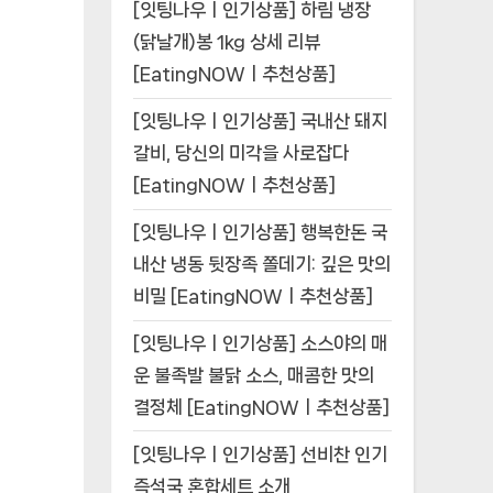
[잇팅나우ㅣ인기상품] 하림 냉장
(닭날개)봉 1kg 상세 리뷰
[EatingNOWㅣ추천상품]
[잇팅나우ㅣ인기상품] 국내산 돼지
갈비, 당신의 미각을 사로잡다
[EatingNOWㅣ추천상품]
[잇팅나우ㅣ인기상품] 행복한돈 국
내산 냉동 뒷장족 쫄데기: 깊은 맛의
비밀 [EatingNOWㅣ추천상품]
[잇팅나우ㅣ인기상품] 소스야의 매
운 불족발 불닭 소스, 매콤한 맛의
결정체 [EatingNOWㅣ추천상품]
[잇팅나우ㅣ인기상품] 선비찬 인기
즉석국 혼합세트 소개