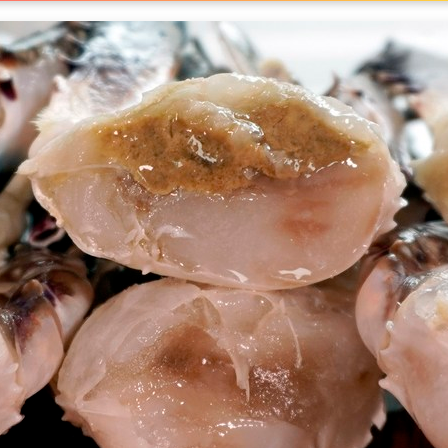
2
팩
[EatingNOW
ㅣ
추
천
상
품]