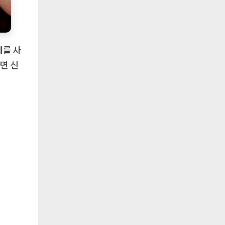
게를 사
면 신