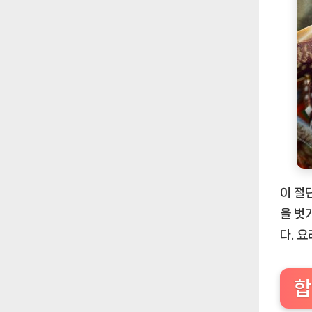
이 절
을 벗
다. 
합