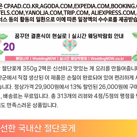
나
우
ㅣ
인
기
상
품]
국
 절단꽃게 350g 2팩은 신선하고 맛있는 게 요리를 만들어줍니다
내
산
안군에서 직접 생산된 이 제품은 손질이 완료되어 있어 편리하게
손
습니다. 정상가격 29,900원에서 13% 할인된 26,000원에 구
질
, 배송료는 무료입니다. 총 313개의 리뷰와 4점/5점의 평점을
절
도 만족스러운 상품입니다.
단
꽃
게
선한 국내산 절단꽃게
350g