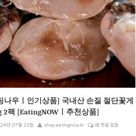
팅나우ㅣ인기상품] 국내산 손질 절단꽃게
0g 2팩 [EatingNOWㅣ추천상품]
sted
By
[잇
24년 07월 23일
shop.eatingnow.kr
에 댓글 없음
팅