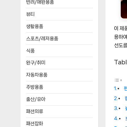
반려/애완용품
뷰티
생활용품
이 제
용하여
스포츠/레저용품
선도를
식품
Tabl
완구/취미
자동차용품
주방용품
출산/유아
패션의류
패션잡화