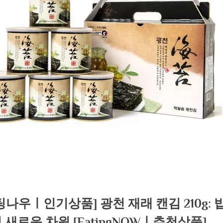
팅나우ㅣ인기상품] 광천 재래 캔김 210g: 
 새로운 차원 [EatingNOWㅣ추천상품]