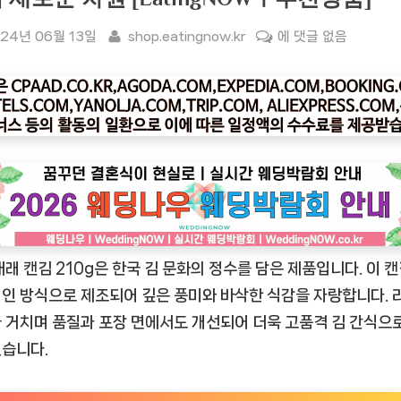
sted
By
[잇
24년 06월 13일
shop.eatingnow.kr
에 댓글 없음
팅
나
우
ㅣ
인
기
상
품]
광
재래 캔김 210g은 한국 김 문화의 정수를 담은 제품입니다. 이 
천
재
인 방식으로 제조되어 깊은 풍미와 바삭한 식감을 자랑합니다. 
래
 거치며 품질과 포장 면에서도 개선되어 더욱 고품격 김 간식으
캔
습니다.
김
210g: