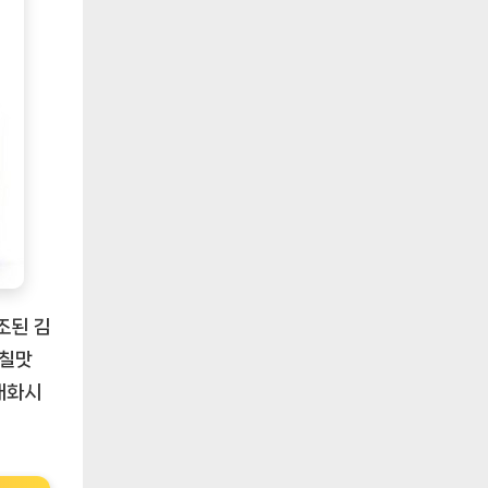
조된 김
감칠맛
대화시