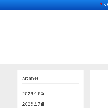
Skip
잇
to
content
Archives
2026년 8월
2026년 7월