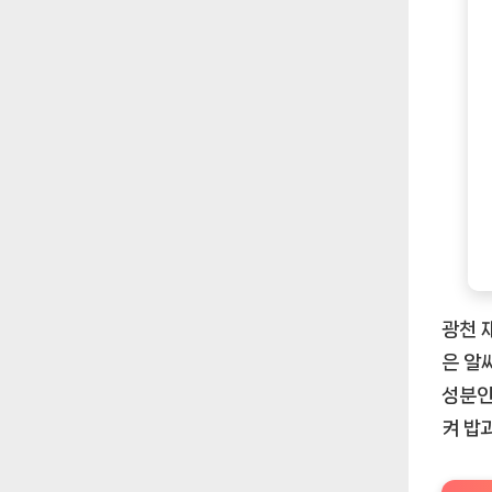
광천 
은 알
성분인
켜 밥