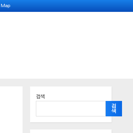
e Map
검색
검
색