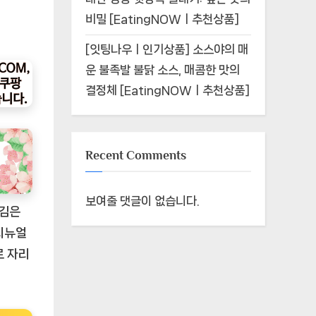
비밀 [EatingNOWㅣ추천상품]
[잇팅나우ㅣ인기상품] 소스야의 매
운 불족발 불닭 소스, 매콤한 맛의
결정체 [EatingNOWㅣ추천상품]
Recent Comments
보여줄 댓글이 없습니다.
캔김은
리뉴얼
로 자리