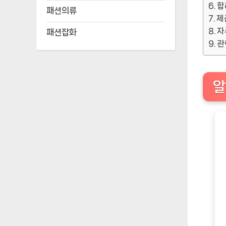
합
패션의류
제
자
패션잡화
관
알