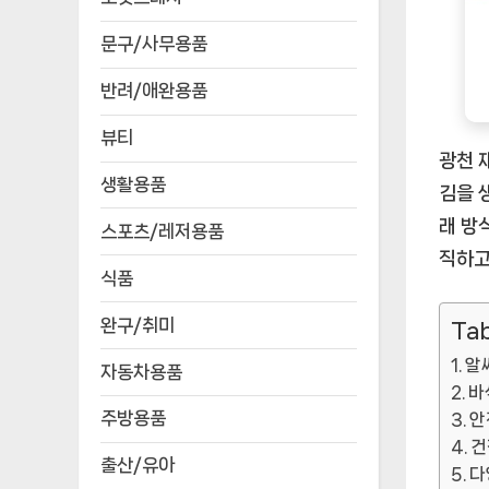
문구/사무용품
반려/애완용품
뷰티
광천 
생활용품
김을 
래 방
스포츠/레저용품
직하고
식품
완구/취미
Tab
알
자동차용품
바
주방용품
안
건
출산/유아
다