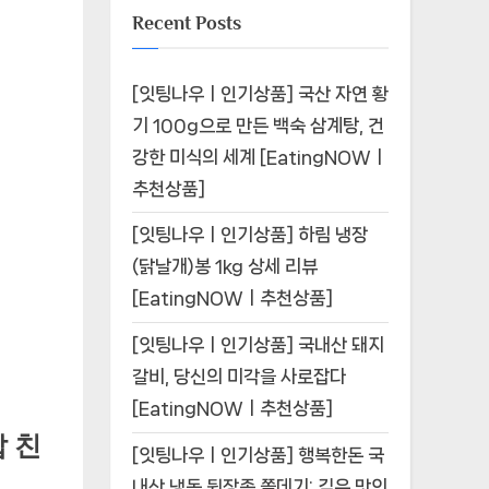
Recent Posts
[잇팅나우ㅣ인기상품] 국산 자연 황
기 100g으로 만든 백숙 삼계탕, 건
강한 미식의 세계 [EatingNOWㅣ
추천상품]
[잇팅나우ㅣ인기상품] 하림 냉장
(닭날개)봉 1kg 상세 리뷰
[EatingNOWㅣ추천상품]
[잇팅나우ㅣ인기상품] 국내산 돼지
갈비, 당신의 미각을 사로잡다
[EatingNOWㅣ추천상품]
밥 친
[잇팅나우ㅣ인기상품] 행복한돈 국
내산 냉동 뒷장족 쫄데기: 깊은 맛의