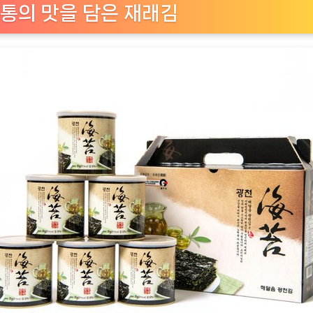
밥
통의 맛을 담은 재래김
친
구
의
새
로
운
차
원
[EatingNOW
ㅣ
추
천
상
품]