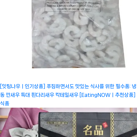
[잇팅나우ㅣ인기상품] 푸짐하면서도 맛있는 식사를 위한 필수품: 냉
동 깐새우 특대 흰다리새우 칵테일새우 [EatingNOWㅣ추천상품]
식품