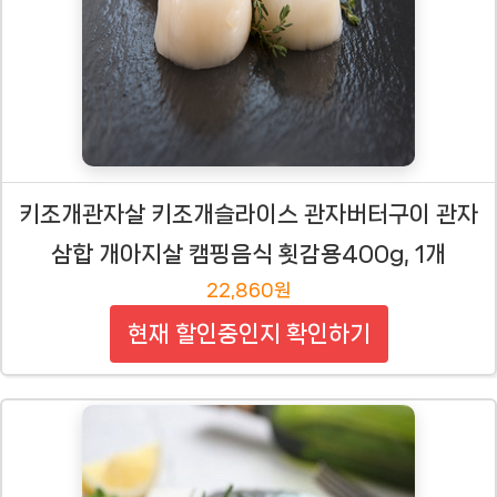
키조개관자살 키조개슬라이스 관자버터구이 관자
삼합 개아지살 캠핑음식 횟감용400g, 1개
22,860원
현재 할인중인지 확인하기