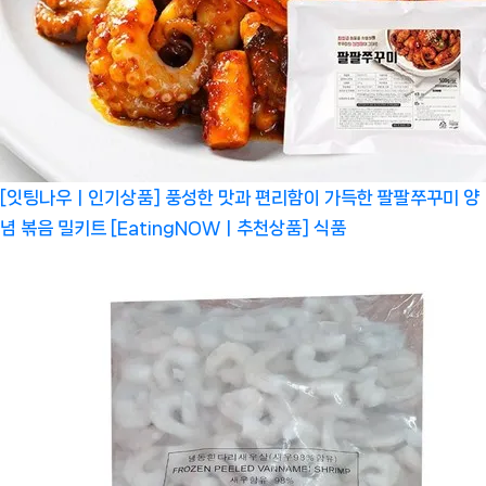
[잇팅나우ㅣ인기상품] 풍성한 맛과 편리함이 가득한 팔팔쭈꾸미 양
념 볶음 밀키트 [EatingNOWㅣ추천상품]
식품