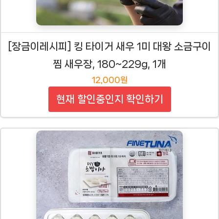
[장금이레시피] 킹 타이거 새우 1미 대왕 소금구이
찜 새우장, 180~229g, 1개
12,000원
현재 할인중인지 확인하기