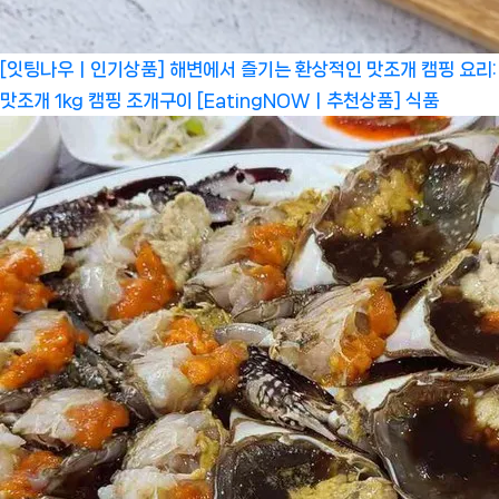
[잇팅나우ㅣ인기상품] 해변에서 즐기는 환상적인 맛조개 캠핑 요리:
맛조개 1kg 캠핑 조개구이 [EatingNOWㅣ추천상품]
식품