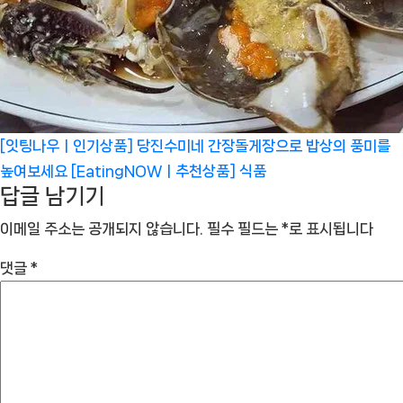
[잇팅나우ㅣ인기상품] 당진수미네 간장돌게장으로 밥상의 풍미를
높여보세요 [EatingNOWㅣ추천상품]
식품
답글 남기기
이메일 주소는 공개되지 않습니다.
필수 필드는
*
로 표시됩니다
댓글
*