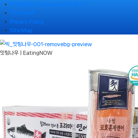
Skip
🌹잇팅나우ㅣEatingNOW 소개🌹
to
🌹NOWs🌹
content
Privacy Policy
Site Map
잇팅나우ㅣEatingNOW