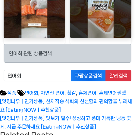
연어회 관련 상품검색
쿠팡상품검색
알리검색
Tags:
식품
연어회
,
자연산 연어
,
횟감
,
훈제연어
,
훈제연어필렛
글
Previous
[잇팅나우ㅣ인기상품] 산지직송 석화의 신선함과 편의함을 누리세
탐
Post:
요 [EatingNOWㅣ추천상품]
색
Next
[잇팅나우ㅣ인기상품] 맛보기 필수! 싱싱하고 풍미 가득한 냉동 꽃
Post:
게, 지금 주문하세요 [EatingNOWㅣ추천상품]