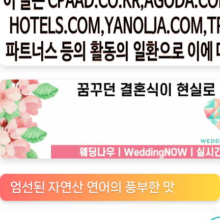
우
ㅣ
인
기
상
품]
고
품
질
연
어
회
에
필
엄선된 자연산 연어의 풍부한 맛
수
적