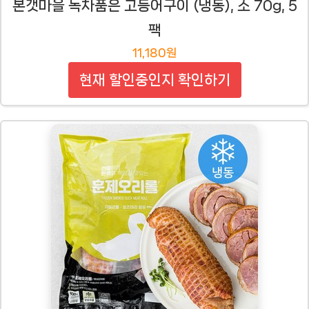
본갯마을 녹차품은 고등어구이 (냉동), 소 70g, 5
팩
11,180원
현재 할인중인지 확인하기