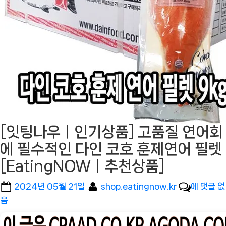
[잇팅나우ㅣ인기상품] 고품질 연어회
에 필수적인 다인 코호 훈제연어 필렛
[EatingNOWㅣ추천상품]
Posted
By
[잇
2024년 05월 21일
shop.eatingnow.kr
에 댓글 없
on
팅
음
나