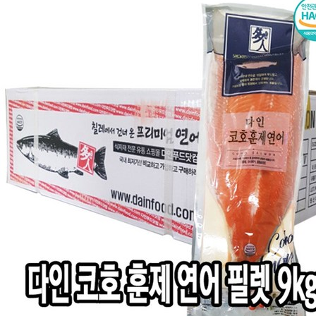
인
다
인
코
호
훈
제
연
어
필
렛
[Eating
ㅣ
추
천
상