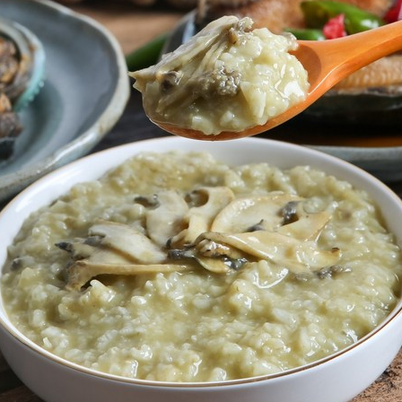
사
경
험:
프
리
미
엄
코
시
롱
전
복
죽
으
로
미
각