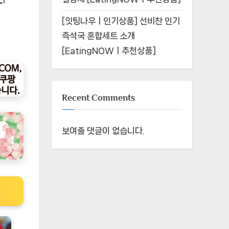
[잇팅나우ㅣ인기상품] 선비찬 인기
즉석국 혼합세트 소개
[EatingNOWㅣ추천상품]
Recent Comments
보여줄 댓글이 없습니다.