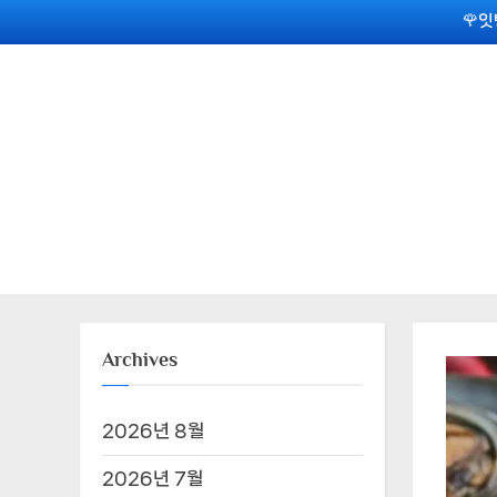
Skip
🌹잇
to
content
Archives
2026년 8월
2026년 7월