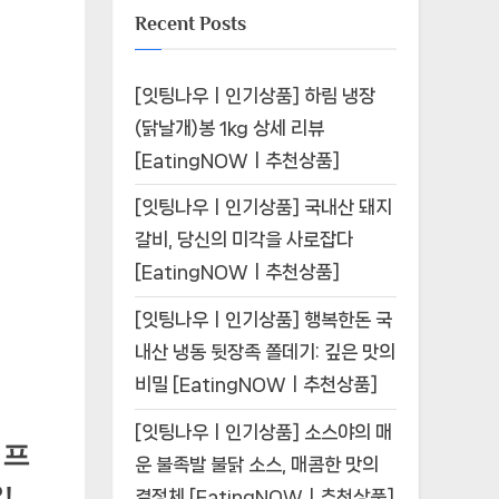
Recent Posts
[잇팅나우ㅣ인기상품] 하림 냉장
(닭날개)봉 1kg 상세 리뷰
[EatingNOWㅣ추천상품]
[잇팅나우ㅣ인기상품] 국내산 돼지
갈비, 당신의 미각을 사로잡다
[EatingNOWㅣ추천상품]
[잇팅나우ㅣ인기상품] 행복한돈 국
내산 냉동 뒷장족 쫄데기: 깊은 맛의
비밀 [EatingNOWㅣ추천상품]
[잇팅나우ㅣ인기상품] 소스야의 매
 프
운 불족발 불닭 소스, 매콤한 맛의
!
결정체 [EatingNOWㅣ추천상품]