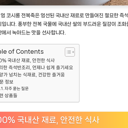
을
만
엄 코시롱 전복죽은 엄선된 국내산 재료로 만들어진 절묘한 즉
족
리입니다. 풍부한 전복 국물에 국내산 쌀의 부드러운 질감이 조화
하
안에서 녹아드는 맛을 선사합니다.
세
요!
[EatingNOW
le of Contents
ㅣ
00% 국내산 재료, 안전한 식사
추
리한 즉석반조리, 언제나 쉽게 즐기세요
천
양가 넘치는 식재료, 건강한 즐거움
상
문 정보
품]
자주 묻는 질문
련 상품들
00% 국내산 재료, 안전한 식사