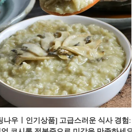
팅나우ㅣ인기상품] 고급스러운 식사 경험:
엄 코시롱 전복죽으로 미각을 만족하세요