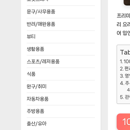
문구/사무용품
프리미
반려/애완용품
리 요
어 입
뷰티
생활용품
Tab
스포츠/레저용품
1
편
식품
영
주
완구/취미
관
자동차용품
주방용품
1
출산/유아