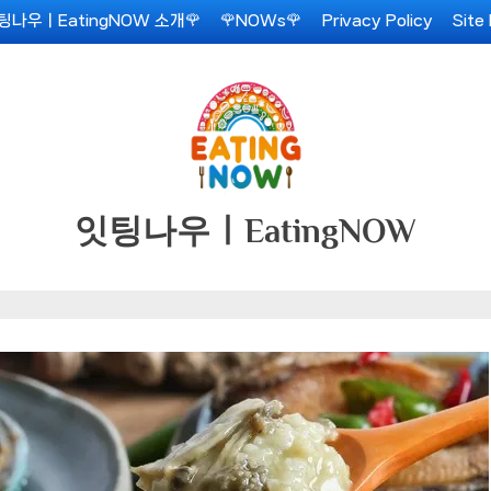
팅나우ㅣEatingNOW 소개🌹
🌹NOWs🌹
Privacy Policy
Site
잇팅나우ㅣEatingNOW