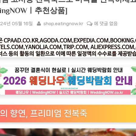
atingNOWㅣ추천상품]
sted
By
[잇
24년 05월 16일
shop.eatingnow.kr
에 댓글 없음
팅
나
우
ㅣ
인
기
상
품]
고
급
스
의 향연, 프리미엄 전복죽
러
운
식