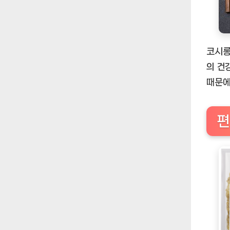
코시롱
의 건
때문에
편