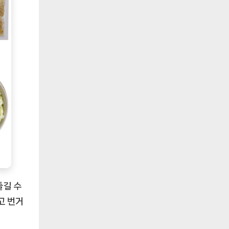
즐길 수
고 번거