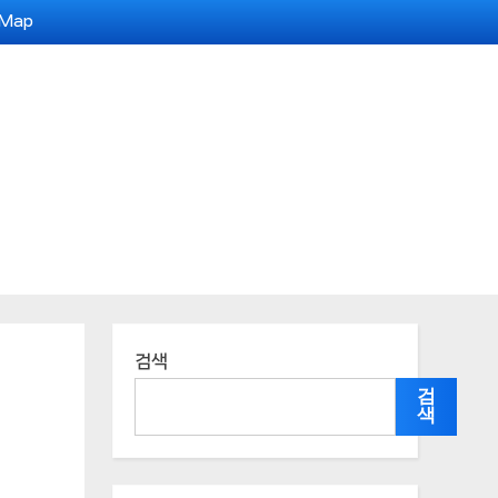
 Map
검색
검
색