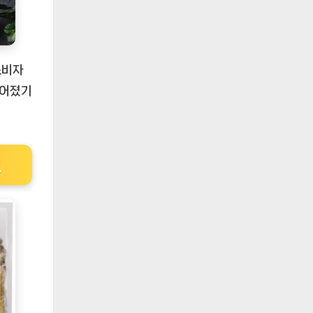
소비자
들어졌기
요